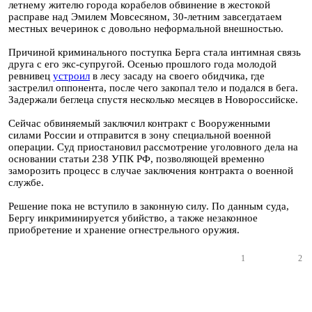
летнему жителю города корабелов обвинение в жестокой
расправе над Эмилем Мовсесяном, 30-летним завсегдатаем
местных вечеринок с довольно неформальной внешностью.
Причиной криминального поступка Берга стала интимная связь
друга с его экс-супругой. Осенью прошлого года молодой
ревнивец
устроил
в лесу засаду на своего обидчика, где
застрелил оппонента, после чего закопал тело и подался в бега.
Задержали беглеца спустя несколько месяцев в Новороссийске.
Сейчас обвиняемый заключил контракт с Вооруженными
силами России и отправится в зону специальной военной
операции. Суд приостановил рассмотрение уголовного дела на
основании статьи 238 УПК РФ, позволяющей временно
заморозить процесс в случае заключения контракта о военной
службе.
Решение пока не вступило в законную силу. По данным суда,
Бергу инкриминируется убийство, а также незаконное
приобретение и хранение огнестрельного оружия.
1
2