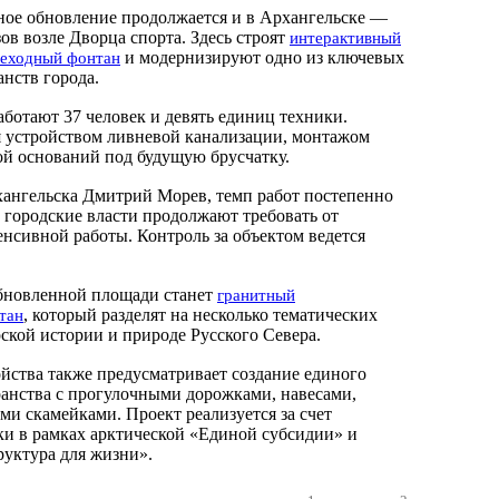
ое обновление продолжается и в Архангельске —
в возле Дворца спорта. Здесь строят
интерактивный
и модернизируют одно из ключевых
еходный фонтан
нств города.
аботают 37 человек и девять единиц техники.
 устройством ливневой канализации, монтажом
ой оснований под будущую брусчатку.
хангельска Дмитрий Морев, темп работ постепенно
о городские власти продолжают требовать от
енсивной работы. Контроль за объектом ведется
бновленной площади станет
гранитный
, который разделят на несколько тематических
тан
ской истории и природе Русского Севера.
йства также предусматривает создание единого
анства с прогулочными дорожками, навесами,
ми скамейками. Проект реализуется за счет
и в рамках арктической «Единой субсидии» и
уктура для жизни».