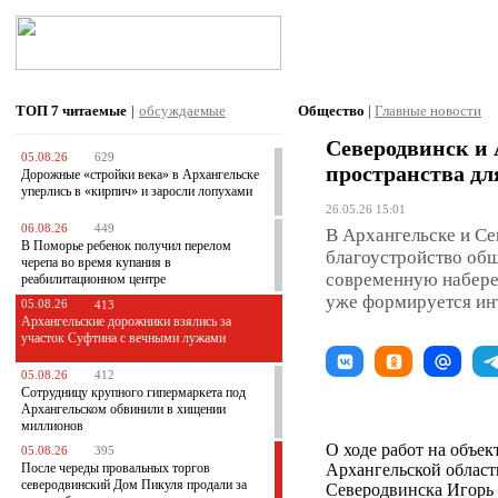
ТОП 7
читаемые
|
обсуждаемые
Общество
|
Главные новости
Северодвинск и 
05.08.26
629
пространства дл
Дорожные «стройки века» в Архангельске
уперлись в «кирпич» и заросли лопухами
26.05.26 15:01
06.08.26
449
В Архангельске и С
В Поморье ребенок получил перелом
благоустройство общ
черепа во время купания в
современную набере
реабилитационном центре
уже формируется ин
05.08.26
413
Архангельские дорожники взялись за
участок Суфтина с вечными лужами
05.08.26
412
Сотрудницу крупного гипермаркета под
Архангельском обвинили в хищении
миллионов
О ходе работ на объе
05.08.26
395
После череды провальных торгов
Архангельской област
северодвинский Дом Пикуля продали за
Северодвинска Игорь 