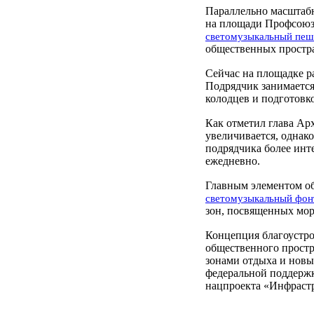
Параллельно масштабн
на площади Профсоюзо
светомузыкальный пеш
общественных простра
Сейчас на площадке р
Подрядчик занимается
колодцев и подготовк
Как отметил глава Ар
увеличивается, однак
подрядчика более инт
ежедневно.
Главным элементом о
светомузыкальный фон
зон, посвященных мор
Концепция благоустро
общественного простр
зонами отдыха и новы
федеральной поддержк
нацпроекта «Инфрастр