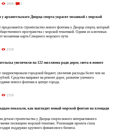
1808
1
 у архангельского Дворца спорта украсят мозаикой с морской
 продолжается строительство нового фонтана у Дворца спорта, который
общественного пространства с морской тематикой. Одним из ключевых
ет мозаичная карта Северного морского пути.
2329
ельска увеличили на 122 миллиона ради дорог, света и нового
 скорректировали городской бюджет, увеличив расходы более чем на
ублей. Средства направят на ремонт дорог, развитие уличного
здание нового фонтана в центре города.
2350
одцам показали, как выглядит новый морской фонтан на площади
и детали строительства у Дворца спорта нового интерактивного
жение посвящено морской тематике. Реализация проекта стала
годаря поддержке крупного финансового бизнеса.