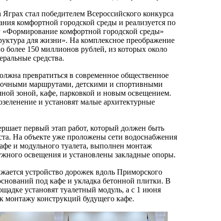
 Яграх стал победителем Всероссийского конкурса
ания комфортной городской среды и реализуется по
у «Формирование комфортной городской среды»
уктура для жизни». На комплексное преображение
о более 150 миллионов рублей, из которых около
ральные средства.
олжна превратиться в современное общественное
улочными маршрутами, детскими и спортивными
ной зоной, кафе, парковкой и новым освещением.
 озеленение и установят малые архитектурные
ершает первый этап работ, который должен быть
уста. На объекте уже проложены сети водоснабжения
кафе и модульного туалета, выполнен монтаж
жного освещения и установлены закладные опоры.
жается устройство дорожек вдоль Приморского
оснований под кафе и укладка бетонной плитки. В
щадке установят туалетный модуль, а с 1 июня
к монтажу конструкций будущего кафе.