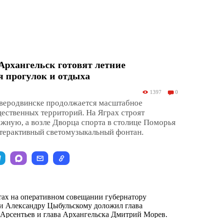
Архангельск готовят летние
я прогулок и отдыха
1397
0
еверодвинске продолжается масштабное
ественных территорий. На Яграх строят
жную, а возле Дворца спорта в столице Поморья
терактивный светомузыкальный фонтан.
ктах на оперативном совещании губернатору
и Александру Цыбульскому доложил глава
Арсентьев и глава Архангельска Дмитрий Морев.