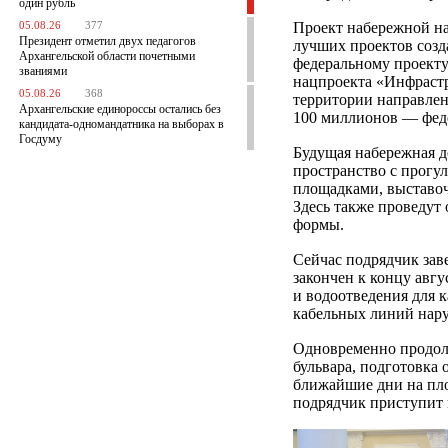
один рубль
Проект набережной на
05.08.26
377
Президент отметил двух педагогов
лучших проектов созд
Архангельской области почетными
федеральному проект
званиями
нацпроекта «Инфрастр
05.08.26
368
территории направлен
Архангельские единороссы остались без
100 миллионов — феде
кандидата-одномандатника на выборах в
Госдуму
Будущая набережная д
пространство с прог
площадками, выставоч
Здесь также проведут
формы.
Сейчас подрядчик зав
закончен к концу авг
и водоотведения для 
кабельных линий нару
Одновременно продол
бульвара, подготовка 
ближайшие дни на пло
подрядчик приступит 