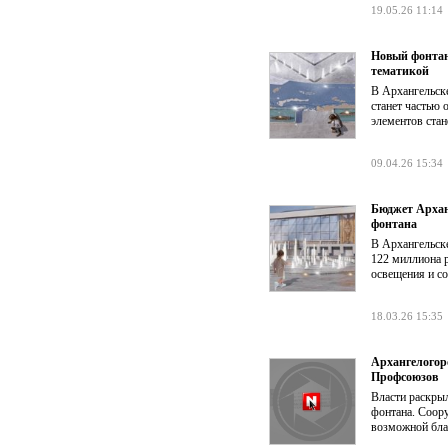
19.05.26 11:14
Новый фонтан
тематикой
В Архангельске
станет частью 
элементов стан
09.04.26 15:34
Бюджет Арханг
фонтана
В Архангельске
122 миллиона р
освещения и со
18.03.26 15:35
Архангелогор
Профсоюзов
Власти раскрыл
фонтана. Соору
возможной бла