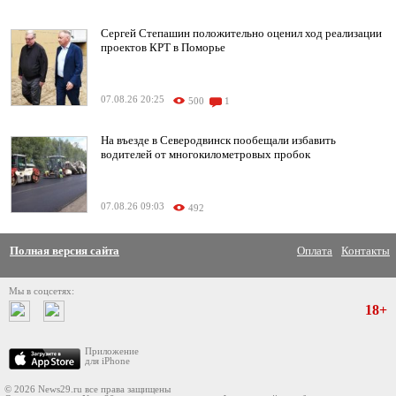
Сергей Степашин положительно оценил ход реализации
проектов КРТ в Поморье
07.08.26 20:25
500
1
На въезде в Северодвинск пообещали избавить
водителей от многокилометровых пробок
07.08.26 09:03
492
Полная версия сайта
Оплата
Контакты
Мы в соцсетях:
18+
Приложение
для iPhone
© 2026 News29.ru все права защищены