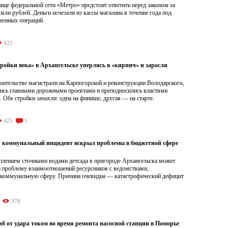
це федеральной сети «Метро» предстоит ответить перед законом за
 млн рублей. Деньги исчезали из кассы магазина в течение года под
менных операций.
425
ройки века» в Архангельске уперлись в «кирпич» и заросли
роительстве магистрали на Карпогорской и реконструкции Володарского,
лись главными дорожными проектами и преподносились властями
. Обе стройки зачахли: одна на финише, другая — на старте.
425
1
: коммунальный инцидент вскрыл проблемы в бюджетной сфере
оплением сточными водами детсада в пригороде Архангельска может
на проблему взаимоотношений ресурсников с ведомствами,
оммунальную сферу. Причина очевидна — катастрофический дефицит
378
б от удара током во время ремонта насосной станции в Поморье