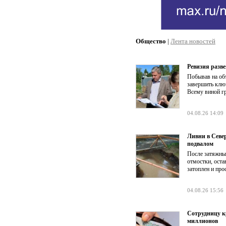
Общество
|
Лента новостей
Ревизия разве
Побывав на об
завершить клю
Всему виной г
04.08.26 14:09
Ливни в Севе
подвалом
После затяжны
отмостки, оста
затоплен и про
04.08.26 15:56
Сотрудницу к
миллионов