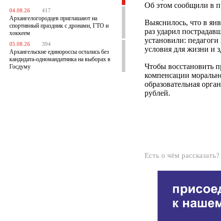
Об этом сообщили в п
04.08.26
417
Архангелогородцев приглашают на
Выяснилось, что в ян
спортивный праздник с дронами, ГТО и
раз ударил пострадав
хоккеем
установили: педагоги
05.08.26
394
условия для жизни и з
Архангельские единороссы остались без
кандидата-одномандатника на выборах в
Чтобы восстановить пр
Госдуму
компенсации морально
образовательная орга
рублей.
Есть о чём рассказать