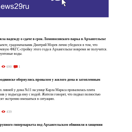
яла надежду о сдаче в срок Ломоносовского парка в Архангельске
ъекте, градоначальник Дмитрий Морев лично убедился в том, что
чевую ФКГС-стройку этого года в Архангельске вовремя не получится.
рунтовые воды.
690
1
родвинске обернулись провалом у жилого дома и затопленным
х ливней у дома №11 на улице Карла Маркса провалилась плита
вив у подъезда яму с водой. Жители говорят, что подвал полностью
сят экстренно вмешаться в ситуацию.
439
рупного гипермаркета под Архангельском обвинили в хищении