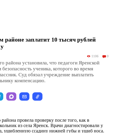
 районе заплатит 10 тысяч рублей
ку
1106
0
о района установила, что педагоги Яренской
 безопасность ученика, которого во время
лассник. Суд обязал учреждение выплатить
ьнику компенсацию.
района провела проверку после того, как в
кольник из села Яренск. Врачи диагностировали у
за, ушибленную ссадину нижней губы и ушиб носа.