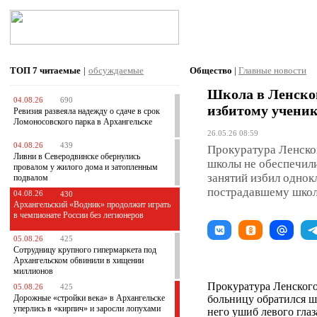
ТОП 7
читаемые
|
обсуждаемые
Общество
|
Главные новости
Школа в Ленском
04.08.26
690
избитому учени
Ревизия развеяла надежду о сдаче в срок
Ломоносовского парка в Архангельске
26.05.26 08:59
04.08.26
439
Прокуратура Ленског
Ливни в Северодвинске обернулись
школы не обеспечили
провалом у жилого дома и затопленным
занятий избил однок
подвалом
пострадавшему школ
04.08.26
430
Архангельский «Водник» продолжит играть
в чемпионате России без легионеров
05.08.26
425
Сотрудницу крупного гипермаркета под
Архангельском обвинили в хищении
миллионов
Прокуратура Ленского 
05.08.26
425
Дорожные «стройки века» в Архангельске
больницу обратился ш
уперлись в «кирпич» и заросли лопухами
него ушиб левого гла