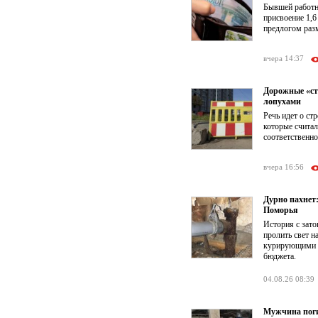
Бывшей работни
присвоение 1,6
предлогом раз
вчера 14:37
Дорожные «ст
лопухами
Речь идет о ст
которые счита
соответственно
вчера 16:56
Дурно пахнет
Поморья
История с зат
пролить свет 
курирующими к
бюджета.
04.08.26 08:39
Мужчина поги