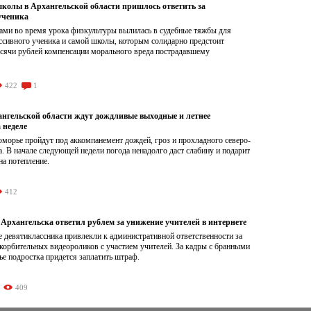
школы в Архангельской области пришлось ответить за
ученика
ами во время урока физкультуры вылилась в судебные тяжбы для
ссивного ученика и самой школы, которым солидарно предстоит
ысячи рублей компенсации морального вреда пострадавшему
422
1
нгельской области ждут дождливые выходные и летнее
 неделе
морье пройдут под аккомпанемент дождей, гроз и прохладного северо-
а. В начале следующей недели погода ненадолго даст слабину и подарит
а потепление.
412
Архангельска ответил рублем за унижение учителей в интернете
 девятиклассника привлекли к административной ответственности за
корбительных видеороликов с участием учителей. За кадры с бранными
е подростка придется заплатить штраф.
409