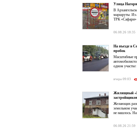
Улица Нагорн
В Архангельск
маршруты. Из-з
ТРК «Сафари» о
06.08.26 18:35
На въезде в 
пробок
Масштабные пр
автомобилистов
одном участке 
вчера 09:03
Жилищный «КР
застройщико
Желающих разв
земельном учас
не нашлось. На
06.08.26 21:59