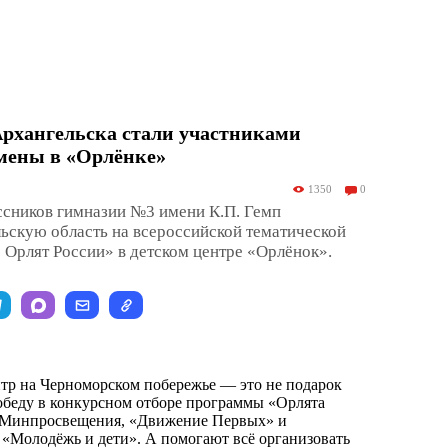
рхангельска стали участниками
смены в «Орлёнке»
1350
0
ссников гимназии №3 имени К.П. Гемп
ьскую область на всероссийской тематической
Орлят России» в детском центре «Орлёнок».
нтр на Черноморском побережье — это не подарок
 победу в конкурсном отборе программы «Орлята
ят Минпросвещения, «Движение Первых» и
«Молодёжь и дети». А помогают всё организовать