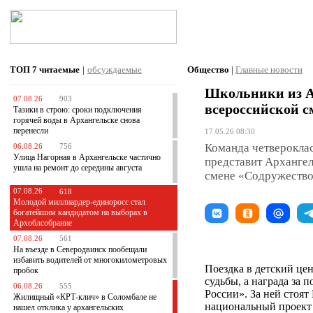
ТОП 7
читаемые
|
обсуждаемые
Общество
|
Главные новости
Школьники из А
07.08.26
903
всероссийской 
Тазики в строю: сроки подключения
горячей воды в Архангельске снова
перенесли
17.05.26 08:30
Команда четверокла
06.08.26
756
Улица Нагорная в Архангельске частично
представит Архангел
ушла на ремонт до середины августа
смене «Содружество 
07.08.26
618
Молодой миллиардер-единоросс стал
богатейшим кандидатом на выборах в
Архоблсобрание
07.08.26
561
На въезде в Северодвинск пообещали
избавить водителей от многокилометровых
Поездка в детский це
пробок
судьбы, а награда за
06.08.26
555
России». За ней сто
Жилищный «КРТ-клич» в Соломбале не
национальный проект 
нашел отклика у архангельских