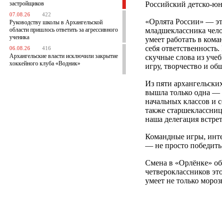
застройщиков
Российский детско-ю
07.08.26
422
«Орлята России» — это
Руководству школы в Архангельской
области пришлось ответить за агрессивного
младшеклассника чело
ученика
умеет работать в кома
себя ответственность.
06.08.26
416
Архангельские власти исключили закрытие
скучные слова из уче
хоккейного клуба «Водник»
игру, творчество и об
Из пяти архангельских
вышла только одна — 
начальных классов и 
также старшеклассниц
наша делегация встрет
Командные игры, инте
— не просто победить,
Смена в «Орлёнке» об
четвероклассников эт
умеет не только мороз