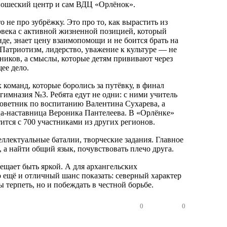
ношеский центр и сам ВДЦ «Орлёнок».
 не про зубрёжку. Это про то, как вырастить из
века с активной жизненной позицией, который
нде, знает цену взаимопомощи и не боится брать на
 Патриотизм, лидерство, уважение к культуре — не
бников, а смыслы, которые детям прививают через
щее дело.
 команд, которые боролись за путёвку, в финал
гимназия №3. Ребята едут не одни: с ними учитель
советник по воспитанию Валентина Сухарева, а
а-наставница Вероника Пантелеева. В «Орлёнке»
ится с 700 участниками из других регионов.
ллектуальные баталии, творческие задания. Главное
 а найти общий язык, почувствовать плечо друга.
ещает быть яркой. А для архангельских
о ещё и отличный шанс показать: северный характер
ы терпеть, но и побеждать в честной борьбе.
0
0