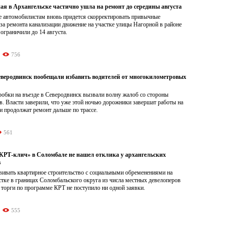
ая в Архангельске частично ушла на ремонт до середины августа
е автомобилистам вновь придется скорректировать привычные
а ремонта канализации движение на участке улицы Нагорной в районе
граничили до 14 августа.
756
Северодвинск пообещали избавить водителей от многокилометровых
обки на въезде в Северодвинск вызвали волну жалоб со стороны
. Власти заверили, что уже этой ночью дорожники завершат работы на
и продолжат ремонт дальше по трассе.
561
Т-клич» в Соломбале не нашел отклика у архангельских
в
ивать квартирное строительство с социальными обременениями на
тке в границах Соломбальского округа из числа местных девелоперов
 торги по программе КРТ не поступило ни одной заявки.
555