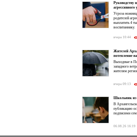
Руководству 
агрессивного 
Угроза ножниц
родителей агре
выплатить 4 т
воспитаннику.
вчера 10:44
Жителей Арха
потепление на
Выходные в По
западного ветр
жителям регион
вчера 09:13
Школьник из 
В Архангельске
публикацию ос
подписями семь
06.08.26 16:19