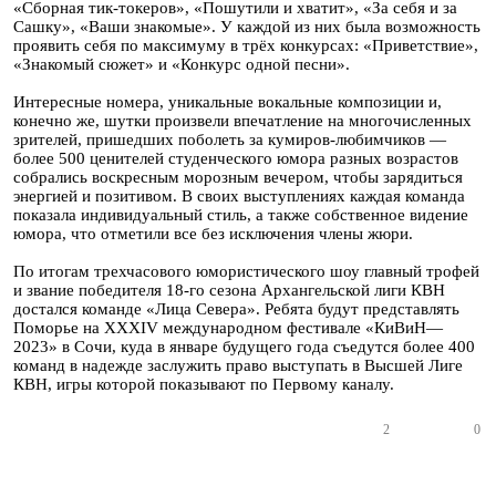
«Сборная тик-токеров», «Пошутили и хватит», «За себя и за
Сашку», «Ваши знакомые». У каждой из них была возможность
проявить себя по максимуму в трёх конкурсах: «Приветствие»,
«Знакомый сюжет» и «Конкурс одной песни».
Интересные номера, уникальные вокальные композиции и,
конечно же, шутки произвели впечатление на многочисленных
зрителей, пришедших поболеть за кумиров-любимчиков —
более 500 ценителей студенческого юмора разных возрастов
собрались воскресным морозным вечером, чтобы зарядиться
энергией и позитивом. В своих выступлениях каждая команда
показала индивидуальный стиль, а также собственное видение
юмора, что отметили все без исключения члены жюри.
По итогам трехчасового юмористического шоу главный трофей
и звание победителя 18-го сезона Архангельской лиги КВН
достался команде «Лица Севера». Ребята будут представлять
Поморье на XXXIV международном фестивале «КиВиН—
2023» в Сочи, куда в январе будущего года съедутся более 400
команд в надежде заслужить право выступать в Высшей Лиге
КВН, игры которой показывают по Первому каналу.
2
0