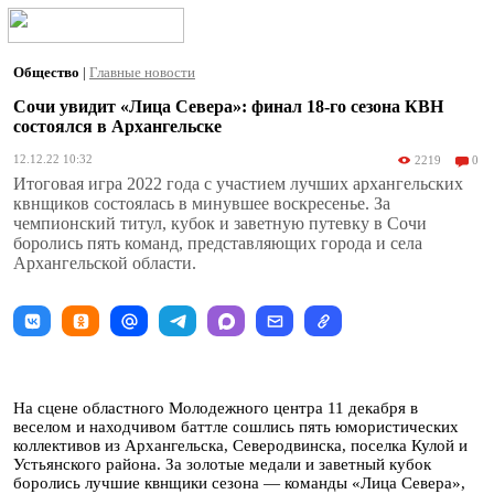
Общество
|
Главные новости
Сочи увидит «Лица Севера»: финал 18-го сезона КВН
состоялся в Архангельске
12.12.22 10:32
2219
0
Итоговая игра 2022 года с участием лучших архангельских
квнщиков состоялась в минувшее воскресенье. За
чемпионский титул, кубок и заветную путевку в Сочи
боролись пять команд, представляющих города и села
Архангельской области.
На сцене областного Молодежного центра 11 декабря в
веселом и находчивом баттле сошлись пять юмористических
коллективов из Архангельска, Северодвинска, поселка Кулой и
Устьянского района. За золотые медали и заветный кубок
боролись лучшие квнщики сезона — команды «Лица Севера»,