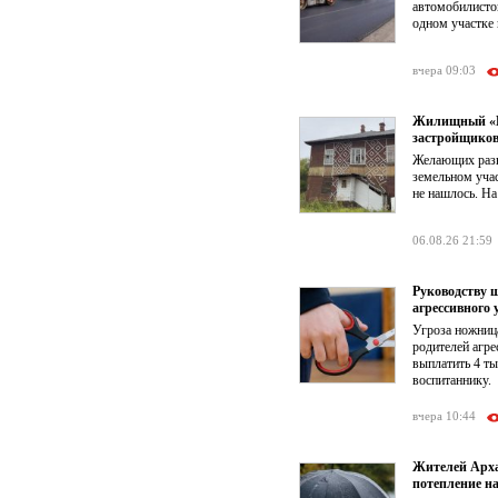
автомобилистов
одном участке 
вчера 09:03
Жилищный «КР
застройщико
Желающих разв
земельном учас
не нашлось. На
06.08.26 21:59
Руководству 
агрессивного 
Угроза ножниц
родителей агре
выплатить 4 т
воспитаннику.
вчера 10:44
Жителей Арха
потепление на