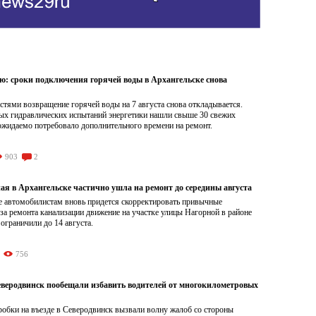
ою: сроки подключения горячей воды в Архангельске снова
тями возвращение горячей воды на 7 августа снова откладывается.
ых гидравлических испытаний энергетики нашли свыше 30 свежих
ожидаемо потребовало дополнительного времени на ремонт.
903
2
ая в Архангельске частично ушла на ремонт до середины августа
е автомобилистам вновь придется скорректировать привычные
а ремонта канализации движение на участке улицы Нагорной в районе
граничили до 14 августа.
756
Северодвинск пообещали избавить водителей от многокилометровых
обки на въезде в Северодвинск вызвали волну жалоб со стороны