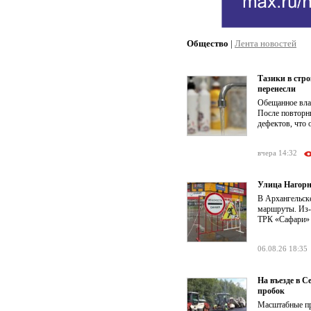
Общество
|
Лента новостей
Тазики в стр
перенесли
Обещанное влас
После повторн
дефектов, что 
вчера 14:32
Улица Нагорн
В Архангельск
маршруты. Из-з
ТРК «Сафари» о
06.08.26 18:35
На въезде в 
пробок
Масштабные пр