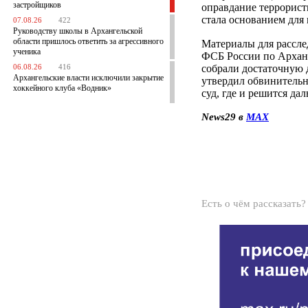
застройщиков
оправдание террорист
стала основанием для
07.08.26
422
Руководству школы в Архангельской
области пришлось ответить за агрессивного
Материалы для рассле
ученика
ФСБ России по Арханг
собрали достаточную 
06.08.26
416
Архангельские власти исключили закрытие
утвердил обвинительн
хоккейного клуба «Водник»
суд, где и решится да
News29 в
MAX
Есть о чём рассказать