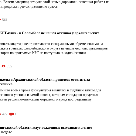
. Власти заверили, что уже этой ночью дорожники завершат работы на
и продолжат ремонт дальше по трассе.
561
Т-клич» в Соломбале не нашел отклика у архангельских
в
ивать квартирное строительство с социальными обременениями на
тке в границах Соломбальского округа из числа местных девелоперов
 торги по программе КРТ не поступило ни одной заявки.
555
школы в Архангельской области пришлось ответить за
ученика
ами во время урока физкультуры вылилась в судебные тяжбы для
ссивного ученика и самой школы, которым солидарно предстоит
ысячи рублей компенсации морального вреда пострадавшему
422
1
нгельской области ждут дождливые выходные и летнее
 неделе