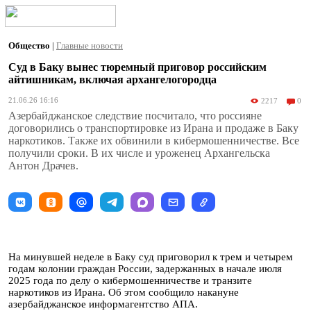
Общество
|
Главные новости
Суд в Баку вынес тюремный приговор российским
айтишникам, включая архангелогородца
21.06.26 16:16
2217
0
Азербайджанское следствие посчитало, что россияне
договорились о транспортировке из Ирана и продаже в Баку
наркотиков. Также их обвинили в кибермошенничестве. Все
получили сроки. В их числе и уроженец Архангельска
Антон Драчев.
На минувшей неделе в Баку суд приговорил к трем и четырем
годам колонии граждан России, задержанных в начале июля
2025 года по делу о кибермошенничестве и транзите
наркотиков из Ирана. Об этом сообщило накануне
азербайджанское информагентство АПА.