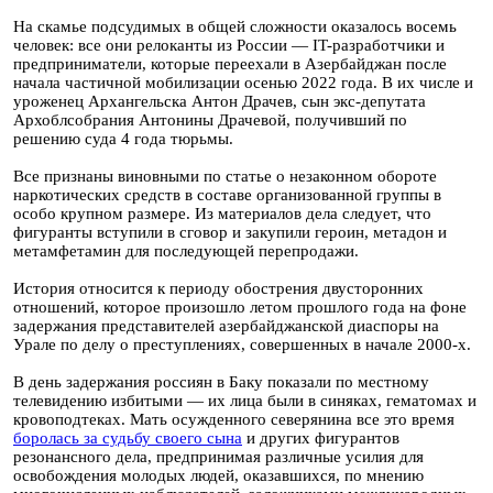
На скамье подсудимых в общей сложности оказалось восемь
человек: все они релоканты из России — IT-разработчики и
предприниматели, которые переехали в Азербайджан после
начала частичной мобилизации осенью 2022 года. В их числе и
уроженец Архангельска Антон Драчев, сын экс-депутата
Архоблсобрания Антонины Драчевой, получивший по
решению суда 4 года тюрьмы.
Все признаны виновными по статье о незаконном обороте
наркотических средств в составе организованной группы в
особо крупном размере. Из материалов дела следует, что
фигуранты вступили в сговор и закупили героин, метадон и
метамфетамин для последующей перепродажи.
История относится к периоду обострения двусторонних
отношений, которое произошло летом прошлого года на фоне
задержания представителей азербайджанской диаспоры на
Урале по делу о преступлениях, совершенных в начале 2000-х.
В день задержания россиян в Баку показали по местному
телевидению избитыми — их лица были в синяках, гематомах и
кровоподтеках. Мать осужденного северянина все это время
боролась за судьбу своего сына
и других фигурантов
резонансного дела, предпринимая различные усилия для
освобождения молодых людей, оказавшихся, по мнению