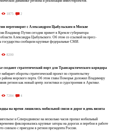
омической динамике региона и реализации инвестпроектов.
1875
2
ин переговорит с Александром Цыбульским в Москве
сии Владимир Путин сегодня примет в Кремле губернатора
области Александра Цыбульского. Об этом со ссылкой на пресс-
вы государства сообщили крупные федеральные СМИ.
8200
ке создают стратегический порт для Трансарктического коридора
 набирает обороты стратегический проект по строительству
о района морского порта. Об этом глава Поморья доложил Владимиру
авив регион как новый центр логистики и судостроения в Арктике.
7284
4
одцы на время лишились мобильной связи и дорог в день визита
нгельске и Северодвинске на несколько часов пропал мобильный
временно фиксировались крупные заторы на дорогах и перебои в работе
то совпало с приездом в регион президента России.