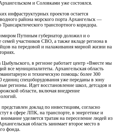
Архангельском и Соловками уже состоялся.
ких инфраструктурных проектов остается
оводного района морского порта Архангельск —
о Трансарктического транспортного коридора.
димиром Путиным губернатор доложил и о
 семей участников СВО, а также вкладе региона в
йцов на передовой и налаживания мирной жизни на
ториях.
 Цыбульского, в регионе работает центр «Вместе мы
ий все муниципалитеты. Архангельская область
уманитарную и техническую помощь: более 300
0 единиц спецоборудования уже переданы в зону
вые регионы. Идет восстановление школ, детсадов и
рожской области, включая внедрение
нологий.
 представлен доклад по инвестициям, согласно
тут в сфере ЛПК, на транспорте, в энергетике и
 внимание уделяется тратам на переселение людей из
рхангельская область занимает второе место в
го фонда.