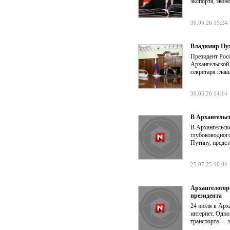
экспорта, экон
30.03.26 15:24
Владимир Пут
Президент Рос
Архангельской 
секретаря гла
30.03.26 14:14
В Архангельс
В Архангельске
глубоководног
Путину, предст
25.07.25 16:04
Архангелогор
президента
24 июля в Арха
интернет. Одно
транспорта — э