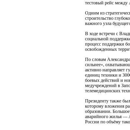
тестовый рейс между 
Одним из стратегичес
строительство глубок
важного узла будущег
В ходе встречи с Вла
социальной поддержке
процесс поддержки бо
освобожденных терри
По словам Александра
сильнее», охватывающ
активно направляет г
единиц техники и 300
боевых действий и но
медучреждений в Запо
телемедицинских тех
Президенту также был
которому вложения рас
образовании. Большое
аварийного жилья — А
России по объёму тако