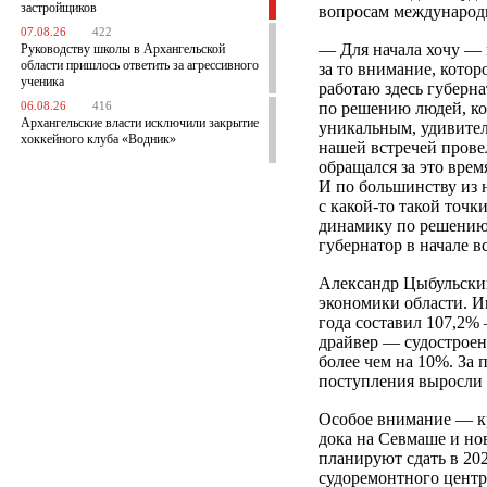
застройщиков
вопросам международн
07.08.26
422
— Для начала хочу — 
Руководству школы в Архангельской
области пришлось ответить за агрессивного
за то внимание, котор
ученика
работаю здесь губерн
по решению людей, ко
06.08.26
416
Архангельские власти исключили закрытие
уникальным, удивител
хоккейного клуба «Водник»
нашей встречей прове
обращался за это врем
И по большинству из
с какой-то такой точк
динамику по решению 
губернатор в начале в
Александр Цыбульский
экономики области. И
года составил 107,2%
драйвер — судостроен
более чем на 10%. За 
поступления выросли 
Особое внимание — кр
дока на Севмаше и но
планируют сдать в 202
судоремонтного центр