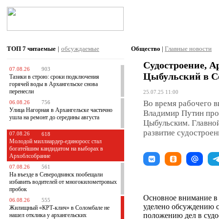
ТОП 7
читаемые
|
обсуждаемые
Общество
|
Главные новости
Судостроение, А
07.08.26
903
Цыбульский в С
Тазики в строю: сроки подключения
горячей воды в Архангельске снова
перенесли
25.07.25 11:00
Во время рабочего в
06.08.26
756
Улица Нагорная в Архангельске частично
Владимир Путин про
ушла на ремонт до середины августа
Цыбульским. Главной
развитие судостроен
07.08.26
618
Молодой миллиардер-единоросс стал
богатейшим кандидатом на выборах в
Архоблсобрание
07.08.26
561
На въезде в Северодвинск пообещали
избавить водителей от многокилометровых
пробок
Основное внимание в
06.08.26
555
уделено обсуждению с
Жилищный «КРТ-клич» в Соломбале не
положению дел в судо
нашел отклика у архангельских