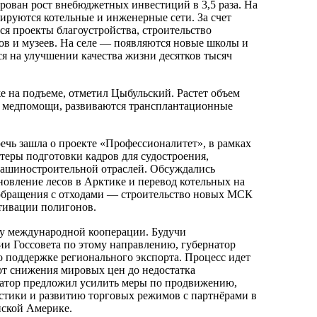
ован рост внебюджетных инвестиций в 3,5 раза. На
зируются котельные и инженерные сети. За счет
ся проекты благоустройства, строительство
тов и музеев. На селе — появляются новые школы и
ся на улучшении качества жизни десятков тысяч
е на подъеме, отметил Цыбульский. Растет объем
 медпомощи, развиваются трансплантационные
речь зашла о проекте «Профессионалитет», в рамках
теры подготовки кадров для судостроения,
машиностроительной отраслей. Обсуждались
новление лесов в Арктике и перевод котельных на
 обращения с отходами — строительство новых МСК
ьтивации полигонов.
му международной кооперации. Будучи
ии Госсовета по этому направлению, губернатор
о поддержке регионального экспорта. Процесс идет
от снижения мировых цен до недостатка
натор предложил усилить меры по продвижению,
тики и развитию торговых режимов с партнёрами в
нской Америке.