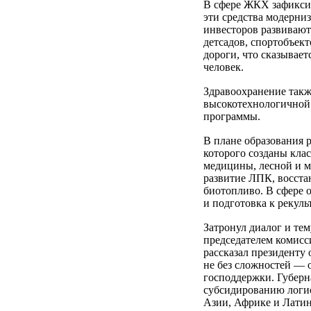
В сфере ЖКХ зафиксир
эти средства модерни
инвесторов развивают
детсадов, спортобъек
дороги, что сказывает
человек.
Здравоохранение такж
высокотехнологичной
программы.
В плане образования 
которого созданы клас
медицины, лесной и 
развитие ЛПК, восста
биотопливо. В сфере
и подготовка к рекул
Затронул диалог и те
председателем комисс
рассказал президенту 
не без сложностей — 
господдержки. Губер
субсидированию логис
Азии, Африке и Лати