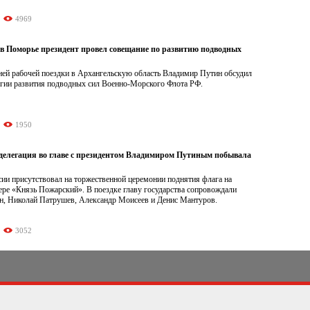
4969
 в Поморье президент провел совещание по развитию подводных
ней рабочей поездки в Архангельскую область Владимир Путин обсудил
егии развития подводных сил Военно-Морского Флота РФ.
1950
делегация во главе с президентом Владимиром Путиным побывала
ии присутствовал на торжественной церемонии поднятия флага на
ере «Князь Пожарский». В поездке главу государства сопровождали
, Николай Патрушев, Александр Моисеев и Денис Мантуров.
3052