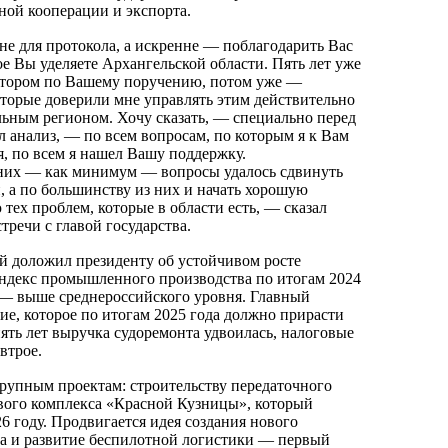
ой кооперации и экспорта.
не для протокола, а искренне — поблагодарить Вас
ое Вы уделяете Архангельской области. Пять лет уже
атором по Вашему поручению, потом уже —
торые доверили мне управлять этим действительно
ьным регионом. Хочу сказать, — специально перед
л анализ, — по всем вопросам, по которым я к Вам
я, по всем я нашел Вашу поддержку.
 них — как минимум — вопросы удалось сдвинуть
и, а по большинству из них и начать хорошую
тех проблем, которые в области есть, — сказал
стречи с главой государства.
 доложил президенту об устойчивом росте
ндекс промышленного производства по итогам 2024
 — выше среднероссийского уровня. Главный
ие, которое по итогам 2025 года должно прирасти
пять лет выручка судоремонта удвоилась, налоговые
втрое.
упным проектам: строительству передаточного
вого комплекса «Красной Кузницы», который
6 году. Продвигается идея создания нового
а и развитие беспилотной логистики — первый