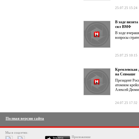
25.07.25 15:24
В ходе визита
сил ВМФ
В ходе вчераш
вопросы страт
25.07.25 10:15
Кремлевская 
на Севмаше
Президент Росс
атомном крейс
Алексей Дюмин
24.07.25 17:32
Полная версия сайта
Мы в соцсетях:
Приложение