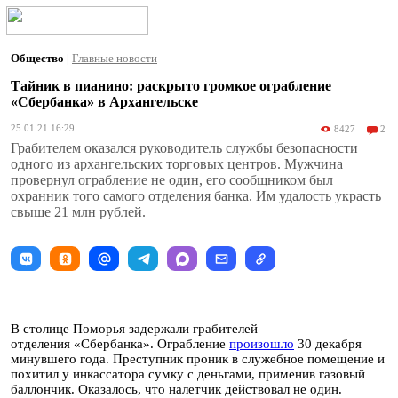
Общество
|
Главные новости
Тайник в пианино: раскрыто громкое ограбление
«Сбербанка» в Архангельске
25.01.21 16:29
8427
2
Грабителем оказался руководитель службы безопасности
одного из архангельских торговых центров. Мужчина
провернул ограбление не один, его сообщником был
охранник того самого отделения банка. Им удалость украсть
свыше 21 млн рублей.
В столице Поморья задержали грабителей
отделения «Сбербанка». Ограбление
произошло
30 декабря
минувшего года. Преступник проник в служебное помещение и
похитил у инкассатора сумку с деньгами, применив газовый
баллончик. Оказалось, что налетчик действовал не один.