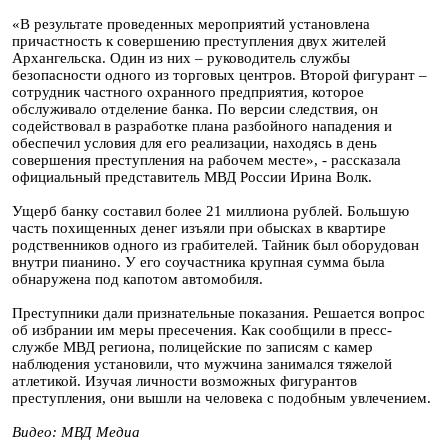
«В результате проведенных мероприятий установлена
причастность к совершению преступления двух жителей
Архангельска. Один из них – руководитель службы
безопасности одного из торговых центров. Второй фигурант –
сотрудник частного охранного предприятия, которое
обслуживало отделение банка. По версии следствия, он
содействовал в разработке плана разбойного нападения и
обеспечил условия для его реализации, находясь в день
совершения преступления на рабочем месте», - рассказала
официальный представитель МВД России Ирина Волк.
Ущерб банку составил более 21 миллиона рублей. Большую
часть похищенных денег изъяли при обысках в квартире
родственников одного из грабителей. Тайник был оборудован
внутри пианино. У его соучастника крупная сумма была
обнаружена под капотом автомобиля.
Преступники дали признательные показания. Решается вопрос
об избрании им меры пресечения. Как сообщили в пресс-
службе МВД региона, полицейские по записям с камер
наблюдения установили, что мужчина занимался тяжелой
атлетикой. Изучая личности возможных фигурантов
преступления, они вышли на человека с подобным увлечением.
Видео: МВД Медиа