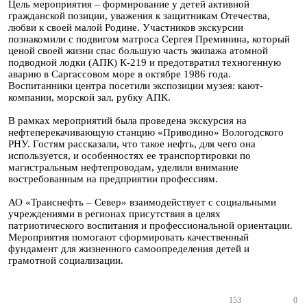
Цель мероприятия – формирование у детей активной
гражданской позиции, уважения к защитникам Отечества,
любви к своей малой Родине. Участников экскурсии
познакомили с подвигом матроса Сергея Преминина, который
ценой своей жизни спас большую часть экипажа атомной
подводной лодки (АПК) К-219 и предотвратил техногенную
аварию в Саргассовом море в октябре 1986 года.
Воспитанники центра посетили экспозиции музея: кают-
компании, морской зал, рубку АПК.
В рамках мероприятий была проведена экскурсия на
нефтеперекачивающую станцию «Приводино» Вологодского
РНУ. Гостям рассказали, что такое нефть, для чего она
используется, и особенностях ее транспортировки по
магистральным нефтепроводам, уделили внимание
востребованным на предприятии профессиям.
АО «Транснефть – Север» взаимодействует с социальными
учреждениями в регионах присутствия в целях
патриотического воспитания и профессиональной ориентации.
Мероприятия помогают сформировать качественный
фундамент для жизненного самоопределения детей и
грамотной социализации.
153
0