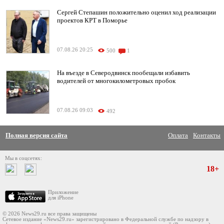
Сергей Степашин положительно оценил ход реализации
проектов КРТ в Поморье
07.08.26 20:25
500
1
На въезде в Северодвинск пообещали избавить
водителей от многокилометровых пробок
07.08.26 09:03
492
Полная версия сайта
Оплата
Контакты
Мы в соцсетях:
18+
Приложение
для iPhone
© 2026 News29.ru все права защищены
Сетевое издание «News29.ru» зарегистрировано в Федеральной службе по надзору в