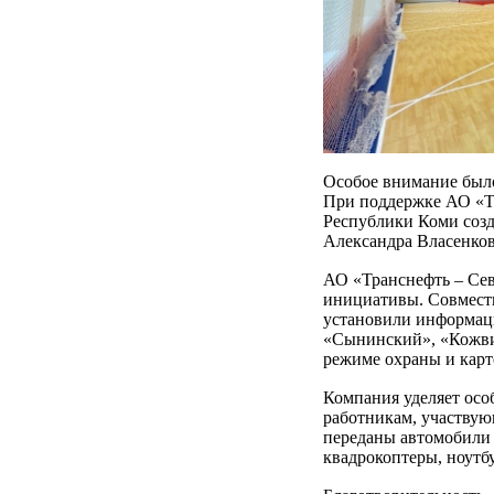
Особое внимание был
При поддержке АО «Тр
Республики Коми созд
Александра Власенков
АО «Транснефть – Сев
инициативы. Совмест
установили информац
«Сынинский», «Кожви
режиме охраны и карт
Компания уделяет ос
работникам, участву
переданы автомобили 
квадрокоптеры, ноутб