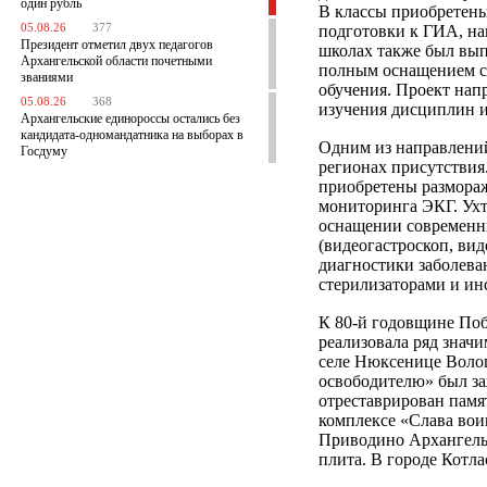
один рубль
В классы приобретены
05.08.26
377
подготовки к ГИА, на
Президент отметил двух педагогов
школах также был вы
Архангельской области почетными
полным оснащением с
званиями
обучения. Проект нап
05.08.26
368
изучения дисциплин и
Архангельские единороссы остались без
кандидата-одномандатника на выборах в
Одним из направлени
Госдуму
регионах присутствия
приобретены размораж
мониторинга ЭКГ. Ухт
оснащении современн
(видеогастроскоп, ви
диагностики заболев
стерилизаторами и ин
К 80-й годовщине По
реализовала ряд знач
селе Нюксенице Волог
освободителю» был за
отреставрирован памя
комплексе «Слава вои
Приводино Архангельс
плита. В городе Котла