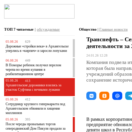
ТОП 7
читаемые
|
обсуждаемые
Общество
|
Главные новости
Транснефть – Се
05.08.26
629
деятельности за 
Дорожные «стройки века» в Архангельске
уперлись в «кирпич» и заросли лопухами
24.01.26 12:28
06.08.26
449
Компания подвела ит
В Поморье ребенок получил перелом
которая была направ
черепа во время купания в
учреждений образова
реабилитационном центре
сохранение историче
05.08.26
413
Архангельские дорожники взялись за
участок Суфтина с вечными лужами
05.08.26
412
Сотрудницу крупного гипермаркета под
Архангельском обвинили в хищении
миллионов
В рамках корпоратив
05.08.26
395
После череды провальных торгов
предприятие обновило
северодвинский Дом Пикуля продали за
девяти школ в Респуб