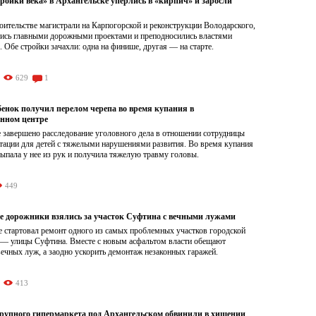
ройки века» в Архангельске уперлись в «кирпич» и заросли
роительстве магистрали на Карпогорской и реконструкции Володарского,
лись главными дорожными проектами и преподносились властями
. Обе стройки зачахли: одна на финише, другая — на старте.
629
1
бенок получил перелом черепа во время купания в
нном центре
 завершено расследование уголовного дела в отношении сотрудницы
итации для детей с тяжелыми нарушениями развития. Во время купания
ыпала у нее из рук и получила тяжелую травму головы.
449
е дорожники взялись за участок Суфтина с вечными лужами
е стартовал ремонт одного из самых проблемных участков городской
 — улицы Суфтина. Вместе с новым асфальтом власти обещают
вечных луж, а заодно ускорить демонтаж незаконных гаражей.
413
рупного гипермаркета под Архангельском обвинили в хищении