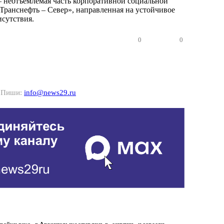
– неотъемлемая часть корпоративной социальной
Транснефть – Север», направленная на устойчивое
исутствия.
0
0
? Пиши:
info@news29.ru