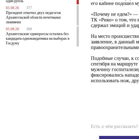
один рубль
его кабине подошел м
05.08.26
377
Президент отметил двух педагогов
«Почему не едем?» — 
Архангельской области почетными
ТК «Рико» о том, что 
званиями
сдержал эмоций и уда
05.08.26
368
Архангельские единороссы остались без
На место происшестви
кандидата-одномандатника на выборах в
заявление, в данный 
Госдуму
правоохранительными
Подобные случаи, к со
сентября на маршрут
мужчину госпитализир
фиксировались нападе
использовать нож, др
Есть о чём рассказать