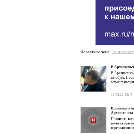
Новости по теме
|
Лента новос
В Архангельск
В Архангельске
автобуса. Посл
асфальт, получ
19.05.26 15:45
Вломился и би
Архангельске
Появилась вид
избивал рулево
переполненног