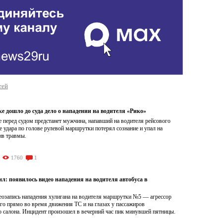
тей
е дошло до суда дело о нападении на водителя «Рико»
 перед судом предстанет мужчина, напавший на водителя рейсового
е удара по голове рулевой маршрутки потерял сознание и упал на
ив травмы.
1760
1
л: появилось видео нападения на водителя автобуса в
еозапись нападения хулигана на водителя маршрутки №5 — агрессор
го прямо во время движения ТС и на глазах у пассажиров
о салона. Инцидент произошел в вечерний час пик минувшей пятницы.