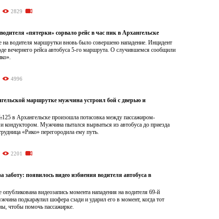
2829
водителя «пятерки» сорвало рейс в час пик в Архангельске
е на водителя маршрутки вновь было совершено нападение. Инцидент
оде вечернего рейса автобуса 5-го маршрута. О случившемся сообщили
ко».
4996
ангельской маршрутке мужчина устроил бой с дверью и
125 в Архангельске произошла потасовка между пассажиром-
 и кондуктором. Мужчина пытался вырваться из автобуса до приезда
трудница «Рико» перегородила ему путь.
2201
за заботу: появилось видео избиения водителя автобуса в
 опубликована видеозапись момента нападения на водителя 69-й
чина подкараулил шофера сзади и ударил его в момент, когда тот
ны, чтобы помочь пассажирке.