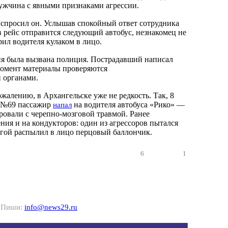
ужчина с явными признаками агрессии.
спросил он. Услышав спокойный ответ сотрудника
в рейс отправится следующий автобус, незнакомец не
рил водителя кулаком в лицо.
я была вызвана полиция. Пострадавший написал
момент материалы проверяются
 органами.
жалению, в Архангельске уже не редкость. Так, 8
е №69 пассажир
на водителя автобуса «Рико» —
напал
овали с черепно-мозговой травмой. Ранее
ния и на кондукторов: один из агрессоров пытался
угой распылил в лицо перцовый баллончик.
6
1
? Пиши:
info@news29.ru