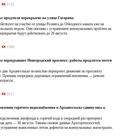
1755
ке продлили перекрытие на улице Гагарина
йствуют на участке от улицы Розинга до Обводного канала уже на
скольких недель. Они связаны с устранением коммунальных проблем на
ерекрытия будут действовать до 26 августа.
1508
ке перекрывают Новгородский проспект: работы продлятся почти
о дня Архангельске полностью перекроют движение по проспекту
. Причина очередных дорожных ограничений неизменна — ремонт
лотрассы.
3271
овления горячего водоснабжения в Архангельске сдвинулись к
подключения жилфонда к горячей воде в очередной раз претерпел
ая дата — 30 августа. Таковы свежие данные Архгортеплосетей,
 устранение выявленных летом дефектов на коммунальных магистралях.