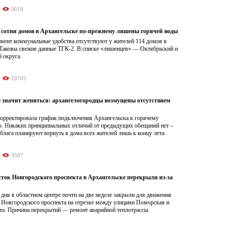
3019
 сотни домов в Архангельске по-прежнему лишены горячей воды
мент коммунальные удобства отсутствуют у жителей 114 домов в
 Таковы свежие данные ТГК-2. В списке «лишенцев» — Октябрьский и
 округа.
10705
 значит жениться: архангелогородцы возмущены отсутствием
корректировала график подключения Архангельска к горячему
. Никаких принципиальных отличий от предыдущих обещаний нет –
лага планируют вернуть в дома всех жителей лишь к концу лета.
3597
сток Новгородского проспекта в Архангельске перекрыли из-за
дня в областном центре почти на две неделе закрыли для движения
 Новгородского проспекта на отрезке между улицами Поморская и
та. Причина перекрытий — ремонт аварийной теплотрассы.