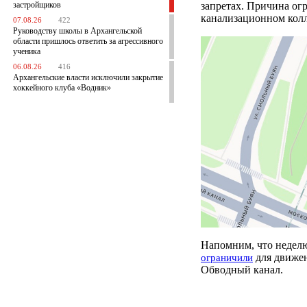
застройщиков
запретах. Причина ог
канализационном колл
07.08.26
422
Руководству школы в Архангельской
области пришлось ответить за агрессивного
ученика
06.08.26
416
Архангельские власти исключили закрытие
хоккейного клуба «Водник»
Напомним, что неделю
для движен
ограничили
Обводный канал.