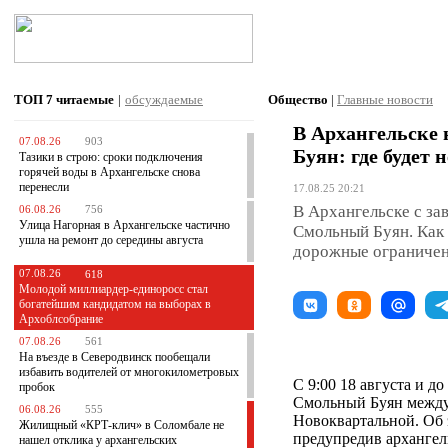
ТОП 7
читаемые
|
обсуждаемые
Общество
|
Главные новости
В Архангельске
07.08.26
903
Буян: где будет 
Тазики в строю: сроки подключения
горячей воды в Архангельске снова
перенесли
17.08.25 20:21
В Архангельске с за
06.08.26
756
Улица Нагорная в Архангельске частично
Смольный Буян. Как 
ушла на ремонт до середины августа
дорожные ограничени
07.08.26
618
Молодой миллиардер-единоросс стал
богатейшим кандидатом на выборах в
Архоблсобрание
07.08.26
561
На въезде в Северодвинск пообещали
избавить водителей от многокилометровых
С 9:00 18 августа и д
пробок
Смольный Буян между
06.08.26
555
Новоквартальной. Об 
Жилищный «КРТ-клич» в Соломбале не
предупредив арханге
нашел отклика у архангельских