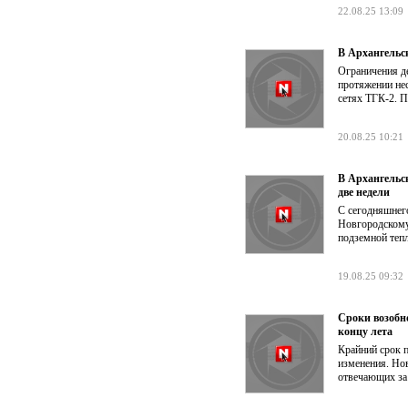
22.08.25 13:09
В Архангельс
Ограничения де
протяжении не
сетях ТГК-2. П
20.08.25 10:21
В Архангельс
две недели
С сегодняшнег
Новгородскому
подземной теп
19.08.25 09:32
Сроки возобн
концу лета
Крайний срок 
изменения. Нов
отвечающих за