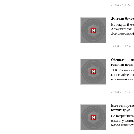
29.08.25 11:24
Жители более
На текущий мо
Архангельске.
Ломоносовский
27.08.25 12:49
Обещать — не
горячей воды
ТГК-2 вновь с
водоснабжению
коммунальные б
22.08.25 21:26
Еще один уча
ветхих труб
Со вчерашнего 
машин участок
Карла Либкнех