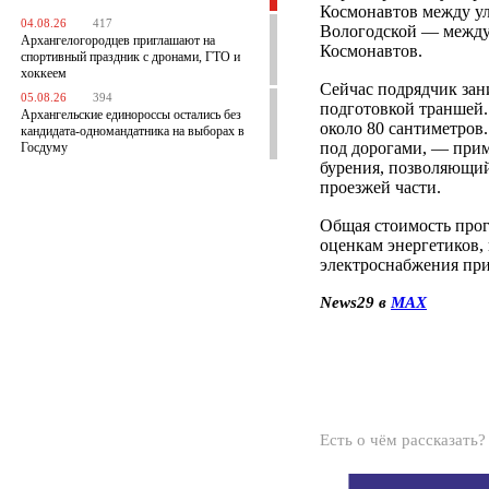
Космонавтов между ул
04.08.26
417
Вологодской — между
Архангелогородцев приглашают на
Космонавтов.
спортивный праздник с дронами, ГТО и
хоккеем
Сейчас подрядчик зан
05.08.26
394
подготовкой траншей.
Архангельские единороссы остались без
около 80 сантиметров.
кандидата-одномандатника на выборах в
под дорогами, — прим
Госдуму
бурения, позволяющий
проезжей части.
Общая стоимость прог
оценкам энергетиков,
электроснабжения при
News29 в
MAX
Есть о чём рассказать