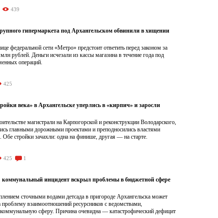
439
рупного гипермаркета под Архангельском обвинили в хищении
це федеральной сети «Метро» предстоит ответить перед законом за
 млн рублей. Деньги исчезали из кассы магазина в течение года под
менных операций.
425
ройки века» в Архангельске уперлись в «кирпич» и заросли
роительстве магистрали на Карпогорской и реконструкции Володарского,
лись главными дорожными проектами и преподносились властями
. Обе стройки зачахли: одна на финише, другая — на старте.
425
1
: коммунальный инцидент вскрыл проблемы в бюджетной сфере
оплением сточными водами детсада в пригороде Архангельска может
на проблему взаимоотношений ресурсников с ведомствами,
оммунальную сферу. Причина очевидна — катастрофический дефицит