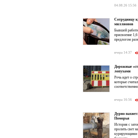
04.08.26 15:56
Сотрудницу к
миллионов
Бывшей работни
присвоение 1,6
предлогом раз
вчера 14:37
Дорожные «ст
лопухами
Речь идет о ст
которые счита
соответственно
вчера 16:56
Дурно пахнет
Поморья
История с зат
пролить свет 
курирующими к