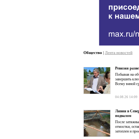
Общество
|
Лента новостей
Ревизия разве
Побывав на об
завершить клю
Всему виной г
04.08.26 14:09
Ливни в Севе
подвалом
После затяжны
отмостки, оста
затоплен и про