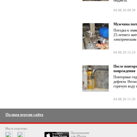
бюджета.
04.08.26 08:39
Мужчина поги
Поездка к знак
25-летнего жит
электрическим
04.08.26 15:24
После повтор
повреждения
Повторные гид
дефекта. Несм
горячую воду в
04.08.26 11:39
Полная версия сайта
Мы в соцсетях:
Приложение
для iPhone