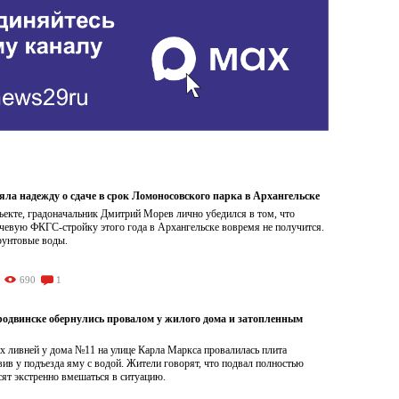
яла надежду о сдаче в срок Ломоносовского парка в Архангельске
ъекте, градоначальник Дмитрий Морев лично убедился в том, что
чевую ФКГС-стройку этого года в Архангельске вовремя не получится.
рунтовые воды.
690
1
родвинске обернулись провалом у жилого дома и затопленным
х ливней у дома №11 на улице Карла Маркса провалилась плита
вив у подъезда яму с водой. Жители говорят, что подвал полностью
сят экстренно вмешаться в ситуацию.