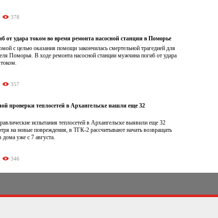
378
б от удара током во время ремонта насосной станции в Поморье
омой с целью оказания помощи закончилась смертельной трагедией для
еля Поморья. В ходе ремонта насосной станции мужчина погиб от удара
 током.
357
ной проверки теплосетей в Архангельске нашли еще 32
равлические испытания теплосетей в Архангельске выявили еще 32
отря на новые повреждения, в ТГК-2 рассчитывают начать возвращать
 дома уже с 7 августа.
346