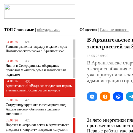
ТОП 7
читаемые
|
обсуждаемые
Общество
|
Главные новости
В Архангельске
04.08.26
690
электросетей за
Ревизия развеяла надежду о сдаче в срок
Ломоносовского парка в Архангельске
18.05.26 09:20
04.08.26
439
В Архангельске стар
Ливни в Северодвинске обернулись
электроснабжения с
провалом у жилого дома и затопленным
уже приступили к за
подвалом
администрации горо
04.08.26
430
Архангельский «Водник» продолжит играть
в чемпионате России без легионеров
05.08.26
425
Сотрудницу крупного гипермаркета под
Архангельском обвинили в хищении
миллионов
За лето энергетики п
05.08.26
425
Дорожные «стройки века» в Архангельске
протяженностью почти
уперлись в «кирпич» и заросли лопухами
Первые работы уже ра