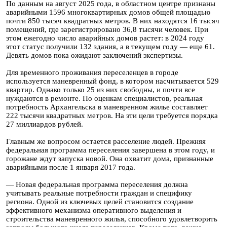
По данным на август 2025 года, в областном центре признаны
аварийными 1596 многоквартирных домов общей площадью
почти 850 тысяч квадратных метров. В них находятся 16 тысяч
помещений, где зарегистрировано 36,8 тысячи человек. При
этом ежегодно число аварийных домов растет: в 2024 году
этот статус получили 132 здания, а в текущем году — еще 61.
Девять домов пока ожидают заключений экспертизы.
Для временного проживания переселенцев в городе
используется маневренный фонд, в котором насчитывается 529
квартир. Однако только 25 из них свободны, и почти все
нуждаются в ремонте. По оценкам специалистов, реальная
потребность Архангельска в маневренном жилье составляет
222 тысячи квадратных метров. На эти цели требуется порядка
27 миллиардов рублей.
Главным же вопросом остается расселение людей. Прежняя
федеральная программа переселения завершена в этом году, и
горожане ждут запуска новой. Она охватит дома, признанные
аварийными после 1 января 2017 года.
— Новая федеральная программа переселения должна
учитывать реальные потребности граждан и специфику
региона. Одной из ключевых целей становится создание
эффективного механизма оперативного выделения и
строительства маневренного жилья, способного удовлетворить