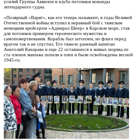
усилий Группы Аквилон и клуба потомков команды
легендарного судна.
«Полярный «Варяг», как его теперь называют, в годы Великой
Отечественной войны вступил в неравный бой с тяжелым
немецким крейсером «Адмирал Шеер» в Карском море, став
для потомков примером героического мужества и
самопожертвования. Корабль был затоплен, но флага перед
врагом так и не спустил. Его тяжело раненый капитан
Анатолий Качарава и еще 22 оставшихся в живых моряка из
ста членов экипажа попали в плен и были освобождены весной
1945-го.