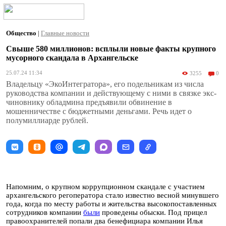
Общество
|
Главные новости
Свыше 580 миллионов: всплыли новые факты крупного
мусорного скандала в Архангельске
25.07.24 11:34
3255
0
Владельцу «ЭкоИнтегратора», его подельникам из числа
руководства компании и действующему с ними в связке экс-
чиновнику обладмина предъявили обвинение в
мошенничестве с бюджетными деньгами. Речь идет о
полумиллиарде рублей.
Напомним, о крупном коррупционном скандале с участием
архангельского регоператора стало известно весной минувшего
года, когда по месту работы и жительства высокопоставленных
сотрудников компании
были
проведены обыски. Под прицел
правоохранителей попали два бенефициара компании Илья