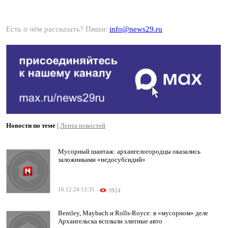
Есть о чём рассказать? Пиши:
info@news29.ru
Новости по теме
|
Лента новостей
Мусорный шантаж: архангелогородцы оказались
заложниками «недосубсидий»
16.12.24 13:31
3924
Bentley, Maybach и Rolls-Royce: в «мусорном» деле
Архангельска всплыли элитные авто