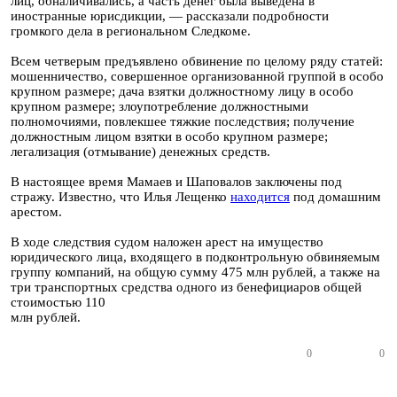
лиц, обналичивались, а часть денег была выведена в
иностранные юрисдикции, — рассказали подробности
громкого дела в региональном Следкоме.
Всем четверым предъявлено обвинение по целому ряду статей:
мошенничество, совершенное организованной группой в особо
крупном размере; дача взятки должностному лицу в особо
крупном размере; злоупотребление должностными
полномочиями, повлекшее тяжкие последствия; получение
должностным лицом взятки в особо крупном размере;
легализация (отмывание) денежных средств.
В настоящее время Мамаев и Шаповалов заключены под
стражу. Известно, что Илья Лещенко
находится
под домашним
арестом.
В ходе следствия судом наложен арест на имущество
юридического лица, входящего в подконтрольную обвиняемым
группу компаний, на общую сумму 475 млн рублей, а также на
три транспортных средства одного из бенефициаров общей
стоимостью 110
млн рублей.
0
0