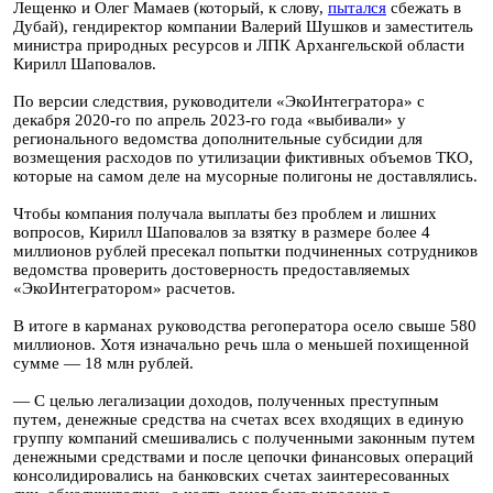
Лещенко и Олег Мамаев (который, к слову,
пытался
сбежать в
Дубай), гендиректор компании Валерий Шушков и заместитель
министра природных ресурсов и ЛПК Архангельской области
Кирилл Шаповалов.
По версии следствия, руководители «ЭкоИнтегратора» с
декабря 2020-го по апрель 2023-го года «выбивали» у
регионального ведомства дополнительные субсидии для
возмещения расходов по утилизации фиктивных объемов ТКО,
которые на самом деле на мусорные полигоны не доставлялись.
Чтобы компания получала выплаты без проблем и лишних
вопросов, Кирилл Шаповалов за взятку в размере более 4
миллионов рублей пресекал попытки подчиненных сотрудников
ведомства проверить достоверность предоставляемых
«ЭкоИнтегратором» расчетов.
В итоге в карманах руководства регоператора осело свыше 580
миллионов. Хотя изначально речь шла о меньшей похищенной
сумме — 18 млн рублей.
— С целью легализации доходов, полученных преступным
путем, денежные средства на счетах всех входящих в единую
группу компаний смешивались с полученными законным путем
денежными средствами и после цепочки финансовых операций
консолидировались на банковских счетах заинтересованных