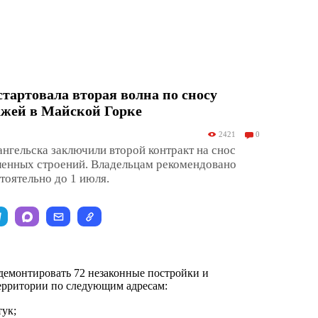
стартовала вторая волна по сносу
ажей в Майской Горке
2421
0
гельска заключили второй контракт на снос
ленных строений. Владельцам рекомендовано
тоятельно до 1 июля.
демонтировать 72 незаконные постройки и
ерритории по следующим адресам:
тук;