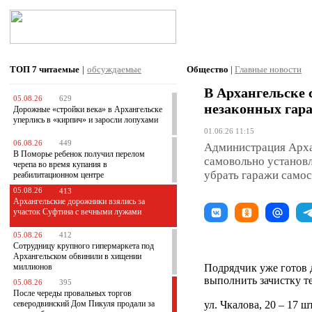
ТОП 7
читаемые
|
обсуждаемые
Общество
|
Главные новости
В Архангельске 
05.08.26
629
незаконных гар
Дорожные «стройки века» в Архангельске
уперлись в «кирпич» и заросли лопухами
01.06.26 11:15
06.08.26
449
Администрация Архан
В Поморье ребенок получил перелом
самовольно установ
черепа во время купания в
убрать гаражи самос
реабилитационном центре
05.08.26
413
Архангельские дорожники взялись за
участок Суфтина с вечными лужами
05.08.26
412
Сотрудницу крупного гипермаркета под
Архангельском обвинили в хищении
миллионов
Подрядчик уже готов 
выполнить зачистку т
05.08.26
395
После череды провальных торгов
северодвинский Дом Пикуля продали за
ул. Чкалова, 20 – 17 ш