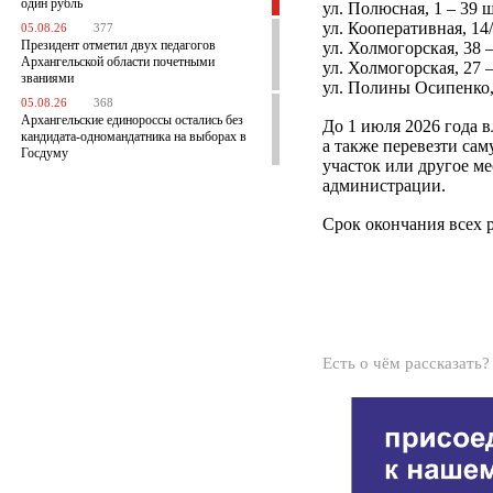
один рубль
ул. Полюсная, 1 – 39 
ул. Кооперативная, 14/
05.08.26
377
Президент отметил двух педагогов
ул. Холмогорская, 38 
Архангельской области почетными
ул. Холмогорская, 27 
званиями
ул. Полины Осипенко, 
05.08.26
368
Архангельские единороссы остались без
До 1 июля 2026 года 
кандидата-одномандатника на выборах в
а также перевезти са
Госдуму
участок или другое м
администрации.
Срок окончания всех р
Есть о чём рассказать