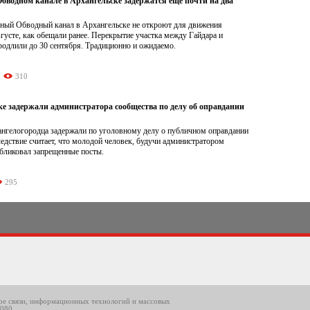
бводном канале в Архангельске задержатся еще почти на два
ный Обводный канал в Архангельске не откроют для движения
вгусте, как обещали ранее. Перекрытие участка между Гайдара и
родлили до 30 сентября. Традиционно и ожидаемо.
310
ке задержали администратора сообщества по делу об оправдании
хангелогородца задержали по уголовному делу о публичном оправдании
едствие считает, что молодой человек, будучи администратором
убликовал запрещенные посты.
295
ере связи, информационных технологий и массовых
8080