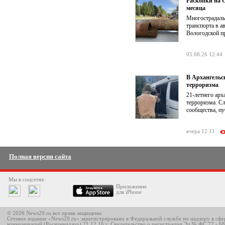
Раскопки на О
месяца
Многострадаль
транспорта в а
Вологодской п
05.08.26 12:44
В Архангельс
терроризма
21-летнего ар
терроризма. Сл
сообщества, п
вчера 12:11
Полная версия сайта
Мы в соцсетях:
Приложение
для iPhone
© 2026 News29.ru все права защищены
Сетевое издание «News29.ru» зарегистрировано в Федеральной службе по надзору в сф
коммуникаций (Роскомнадзор) 21.12.16 г. Свидетельство о регистрации Эл № ФС 77 - 6