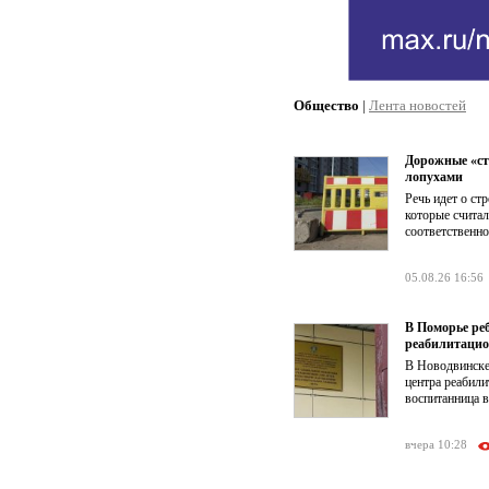
Общество
|
Лента новостей
Дорожные «ст
лопухами
Речь идет о ст
которые счита
соответственно
05.08.26 16:56
В Поморье ре
реабилитацио
В Новодвинске
центра реабил
воспитанница в
вчера 10:28