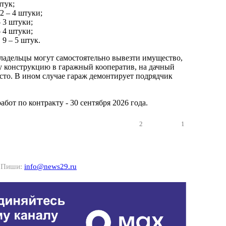
штук;
2 – 4 штуки;
– 3 штуки;
– 4 штуки;
9 – 5 штук.
владельцы могут самостоятельно вывезти имущество,
му конструкцию в гаражный кооператив, на дачный
есто. В ином случае гараж демонтирует подрядчик
абот по контракту - 30 сентября 2026 года.
2
1
? Пиши:
info@news29.ru