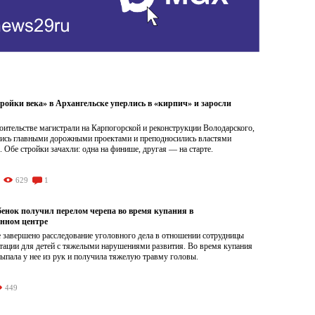
ройки века» в Архангельске уперлись в «кирпич» и заросли
роительстве магистрали на Карпогорской и реконструкции Володарского,
лись главными дорожными проектами и преподносились властями
. Обе стройки зачахли: одна на финише, другая — на старте.
629
1
бенок получил перелом черепа во время купания в
нном центре
 завершено расследование уголовного дела в отношении сотрудницы
итации для детей с тяжелыми нарушениями развития. Во время купания
ыпала у нее из рук и получила тяжелую травму головы.
449