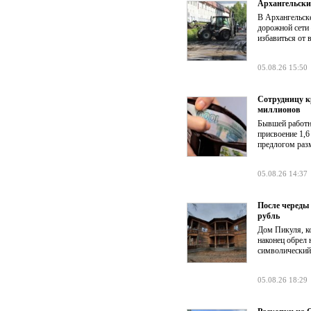
Архангельски
В Архангельск
дорожной сети
избавиться от 
05.08.26 15:50
Сотрудницу к
миллионов
Бывшей работни
присвоение 1,6
предлогом раз
05.08.26 14:37
После череды
рубль
Дом Пикуля, ко
наконец обрел 
символический
05.08.26 18:29