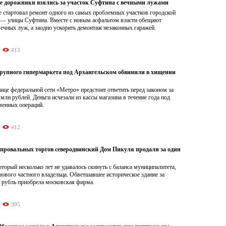
е дорожники взялись за участок Суфтина с вечными лужами
е стартовал ремонт одного из самых проблемных участков городской
 — улицы Суфтина. Вместе с новым асфальтом власти обещают
вечных луж, а заодно ускорить демонтаж незаконных гаражей.
413
рупного гипермаркета под Архангельском обвинили в хищении
це федеральной сети «Метро» предстоит ответить перед законом за
 млн рублей. Деньги исчезали из кассы магазина в течение года под
менных операций.
412
 провальных торгов северодвинский Дом Пикуля продали за один
торый несколько лет не удавалось скинуть с баланса муниципалитета,
нового частного владельца. Обветшавшее историческое здание за
 рубль приобрела московская фирма.
395