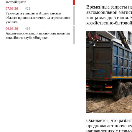
застройщиков
Временные запреты на
07.08.26
422
автомобильной магист
Руководству школы в Архангельской
конца мая до 5 июня.
области пришлось ответить за агрессивного
ученика
хозяйственно-бытовой
06.08.26
416
Архангельские власти исключили закрытие
хоккейного клуба «Водник»
Ожидается, что разбит
предполагает поочере
направлениях с целью