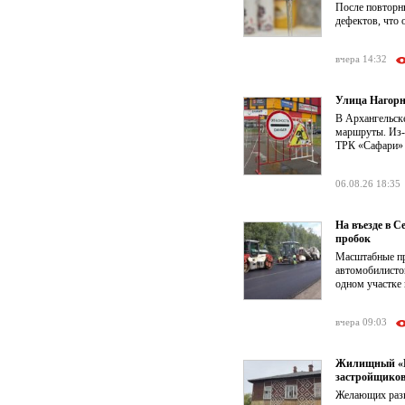
После повторн
дефектов, что 
вчера 14:32
Улица Нагорн
В Архангельск
маршруты. Из-з
ТРК «Сафари» о
06.08.26 18:35
На въезде в 
пробок
Масштабные пр
автомобилистов
одном участке 
вчера 09:03
Жилищный «КР
застройщико
Желающих разв