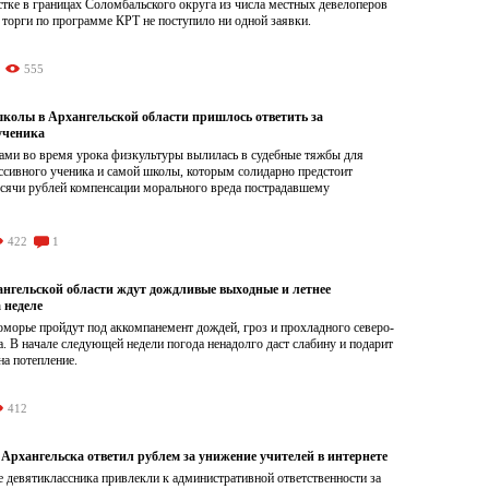
тке в границах Соломбальского округа из числа местных девелоперов
 торги по программе КРТ не поступило ни одной заявки.
555
школы в Архангельской области пришлось ответить за
ученика
ами во время урока физкультуры вылилась в судебные тяжбы для
ссивного ученика и самой школы, которым солидарно предстоит
ысячи рублей компенсации морального вреда пострадавшему
422
1
нгельской области ждут дождливые выходные и летнее
 неделе
морье пройдут под аккомпанемент дождей, гроз и прохладного северо-
а. В начале следующей недели погода ненадолго даст слабину и подарит
а потепление.
412
Архангельска ответил рублем за унижение учителей в интернете
 девятиклассника привлекли к административной ответственности за