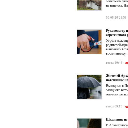
земельном учас
не нашлось. На
06.08.26 21:59
Руководству 
агрессивного 
Угроза ножниц
родителей агре
выплатить 4 т
воспитаннику.
вчера 10:44
Жителей Арха
потепление на
Выходные в По
западного ветр
жителям регион
вчера 09:13
Школьник из 
В Архангельске