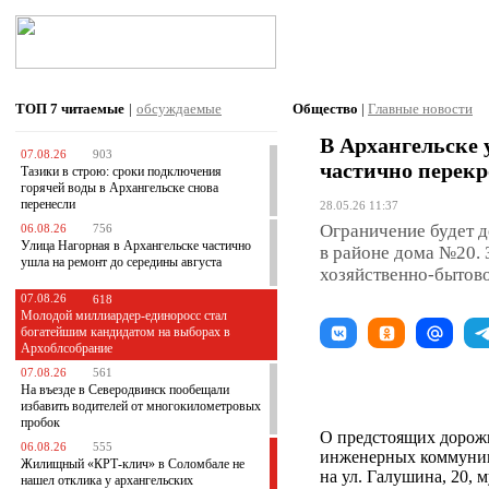
ТОП 7
читаемые
|
обсуждаемые
Общество
|
Главные новости
В Архангельске 
07.08.26
903
частично перек
Тазики в строю: сроки подключения
горячей воды в Архангельске снова
перенесли
28.05.26 11:37
Ограничение будет д
06.08.26
756
Улица Нагорная в Архангельске частично
в районе дома №20. 
ушла на ремонт до середины августа
хозяйственно-бытово
07.08.26
618
Молодой миллиардер-единоросс стал
богатейшим кандидатом на выборах в
Архоблсобрание
07.08.26
561
На въезде в Северодвинск пообещали
избавить водителей от многокилометровых
пробок
О предстоящих дорож
06.08.26
555
инженерных коммуни
Жилищный «КРТ-клич» в Соломбале не
на ул. Галушина, 20,
нашел отклика у архангельских