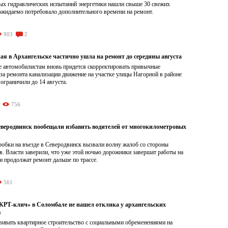
ых гидравлических испытаний энергетики нашли свыше 30 свежих
ожидаемо потребовало дополнительного времени на ремонт.
903
2
ая в Архангельске частично ушла на ремонт до середины августа
е автомобилистам вновь придется скорректировать привычные
а ремонта канализации движение на участке улицы Нагорной в районе
граничили до 14 августа.
756
Северодвинск пообещали избавить водителей от многокилометровых
обки на въезде в Северодвинск вызвали волну жалоб со стороны
. Власти заверили, что уже этой ночью дорожники завершат работы на
и продолжат ремонт дальше по трассе.
561
Т-клич» в Соломбале не нашел отклика у архангельских
в
ивать квартирное строительство с социальными обременениями на