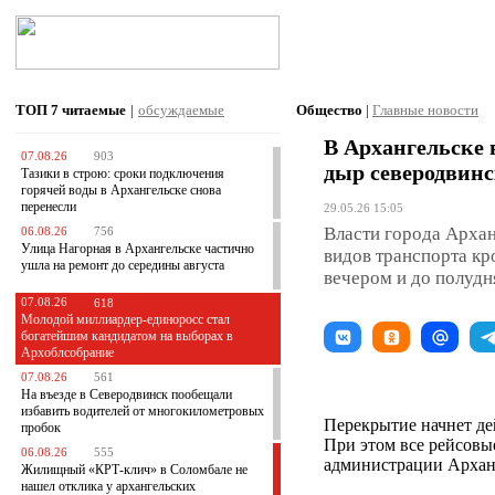
ТОП 7
читаемые
|
обсуждаемые
Общество
|
Главные новости
В Архангельске 
07.08.26
903
дыр северодвин
Тазики в строю: сроки подключения
горячей воды в Архангельске снова
перенесли
29.05.26 15:05
Власти города Архан
06.08.26
756
Улица Нагорная в Архангельске частично
видов транспорта кр
ушла на ремонт до середины августа
вечером и до полудн
07.08.26
618
Молодой миллиардер-единоросс стал
богатейшим кандидатом на выборах в
Архоблсобрание
07.08.26
561
На въезде в Северодвинск пообещали
избавить водителей от многокилометровых
Перекрытие начнет дей
пробок
При этом все рейсовы
06.08.26
555
администрации Архан
Жилищный «КРТ-клич» в Соломбале не
нашел отклика у архангельских