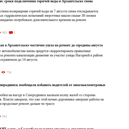
ою: сроки подключения горячей воды в Архангельске снова
тями возвращение горячей воды на 7 августа снова откладывается.
ых гидравлических испытаний энергетики нашли свыше 30 свежих
ожидаемо потребовало дополнительного времени на ремонт.
903
1
ая в Архангельске частично ушла на ремонт до середины августа
е автомобилистам вновь придется скорректировать привычные
а ремонта канализации движение на участке улицы Нагорной в районе
граничили до 14 августа.
756
Северодвинск пообещали избавить водителей от многокилометровых
обки на въезде в Северодвинск вызвали волну жалоб со стороны
. Власти заверили, что уже этой ночью дорожники завершат работы на
и продолжат ремонт дальше по трассе.
561
Т-клич» в Соломбале не нашел отклика у архангельских