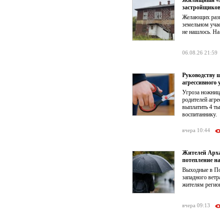
застройщико
Желающих разв
земельном учас
не нашлось. На
06.08.26 21:59
Руководству 
агрессивного 
Угроза ножниц
родителей агре
выплатить 4 т
воспитаннику.
вчера 10:44
Жителей Арха
потепление на
Выходные в По
западного ветр
жителям регион
вчера 09:13