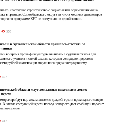
в
ивать квартирное строительство с социальными обременениями на
тке в границах Соломбальского округа из числа местных девелоперов
 торги по программе КРТ не поступило ни одной заявки.
555
школы в Архангельской области пришлось ответить за
ученика
ами во время урока физкультуры вылилась в судебные тяжбы для
ссивного ученика и самой школы, которым солидарно предстоит
ысячи рублей компенсации морального вреда пострадавшему
422
нгельской области ждут дождливые выходные и летнее
 неделе
морье пройдут под аккомпанемент дождей, гроз и прохладного северо-
а. В начале следующей недели погода ненадолго даст слабину и подарит
а потепление.
412