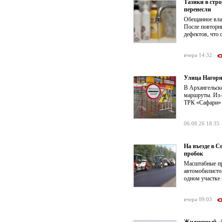
Тазики в стр
перенесли
Обещанное влас
После повторн
дефектов, что 
вчера 14:32
Улица Нагорн
В Архангельск
маршруты. Из-з
ТРК «Сафари» о
06.08.26 18:35
На въезде в 
пробок
Масштабные пр
автомобилистов
одном участке 
вчера 09:03
Жилищный «КР