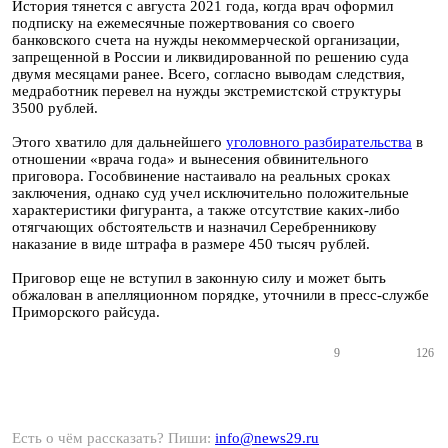
История тянется с августа 2021 года, когда врач оформил
подписку на ежемесячные пожертвования со своего
банковского счета на нужды некоммерческой организации,
запрещенной в России и ликвидированной по решению суда
двумя месяцами ранее. Всего, согласно выводам следствия,
медработник перевел на нужды экстремистской структуры
3500 рублей.
Этого хватило для дальнейшего
уголовного разбирательства
в
отношении «врача года» и вынесения обвинительного
приговора. Гособвинение настаивало на реальных сроках
заключения, однако суд учел исключительно положительные
характеристики фигуранта, а также отсутствие каких-либо
отягчающих обстоятельств и назначил Серебренникову
наказание в виде штрафа в размере 450 тысяч рублей.
Приговор еще не вступил в законную силу и может быть
обжалован в апелляционном порядке, уточнили в пресс-службе
Приморского райсуда.
9
126
Есть о чём рассказать? Пиши:
info@news29.ru