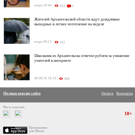
вчера 10:44
422
1
Жителей Архангельской области ждут дождливые
выходные и летнее потепление на неделе
вчера 09:13
412
Школьник из Архангельска ответил рублем за унижение
учителей в интернете
06.08.26 16:19
409
Полная версия сайта
Оплата
Контакты
Мы в соцсетях:
18+
Приложение
для iPhone