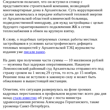
Следователи полагают, что он вступил в сговор с
представителем строительной компании, возводящей
многоквартирные дома в Архангельске. Суть коррупционной
сделки заключалась в передаче избыточной тепловой энергии
от Архангельской областной клинической больницы,
подведомственной минздраву, для нужд застройщика с целью
будущего гарантированного подключения ЖК к сетям
теплоснабжения в обмен на крупную взятку.
К слову, о подобных хитроумных схемах работы местных
застройщиков в условиях катастрофического дефицита
тепловых мощностей у Архангельской ТЭЦ журналисты
издания уже
писали ранее
.
На днях при получении части суммы — 10 миллионов рублей
— мужчина был задержан оперативниками. Накануне
Ломоносовский районный суд Архангельска отправил его под
стражу сроком на 1 месяц 29 суток, то есть до 15 ноября.
Решение пока не вступило в законную силу и может быть
обжаловано в вышестоящей инстанции.
Отметим, что ситуация развернулась на фоне громких
кадровых перестановок в профильном ведомстве: всего два дня
назад
стало известно
об уходе с поста министра
здравоохранения региона Александра Герштанского, также
уроженца Санкт-Петербурга.