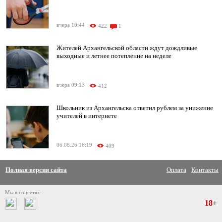
вчера 10:44
422
1
Жителей Архангельской области ждут дождливые
выходные и летнее потепление на неделе
вчера 09:13
412
Школьник из Архангельска ответил рублем за унижение
учителей в интернете
06.08.26 16:19
409
Полная версия сайта
Оплата
Контакты
Мы в соцсетях:
18+