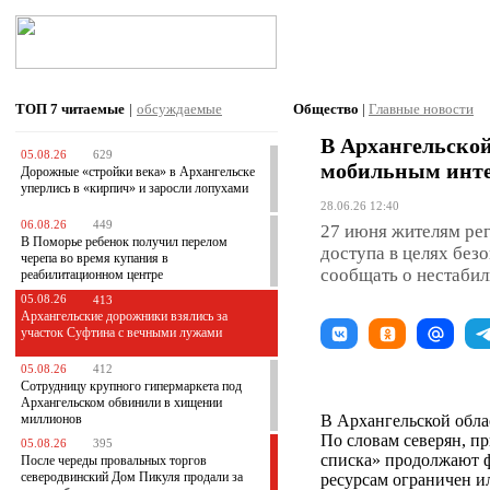
ТОП 7
читаемые
|
обсуждаемые
Общество
|
Главные новости
В Архангельской
05.08.26
629
мобильным инт
Дорожные «стройки века» в Архангельске
уперлись в «кирпич» и заросли лопухами
28.06.26 12:40
06.08.26
449
27 июня жителям ре
В Поморье ребенок получил перелом
доступа в целях без
черепа во время купания в
сообщать о нестабил
реабилитационном центре
05.08.26
413
Архангельские дорожники взялись за
участок Суфтина с вечными лужами
05.08.26
412
Сотрудницу крупного гипермаркета под
Архангельском обвинили в хищении
миллионов
В Архангельской обла
По словам северян, п
05.08.26
395
списка» продолжают ф
После череды провальных торгов
северодвинский Дом Пикуля продали за
ресурсам ограничен и