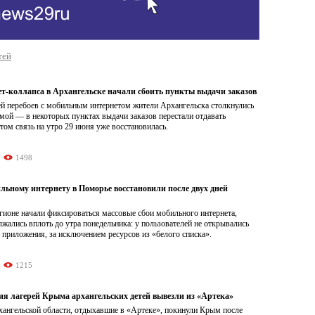
тей
ет-коллапса в Архангельске начали сбоить пункты выдачи заказов
ей перебоев с мобильным интернетом жители Архангельска столкнулись
мой — в некоторых пунктах выдачи заказов перестали отдавать
том связь на утро 29 июня уже восстановилась.
1498
льному интернету в Поморье восстановили после двух дней
гионе начали фиксироваться массовые сбои мобильного интернета,
жались вплоть до утра понедельника: у пользователей не открывались
 приложения, за исключением ресурсов из «белого списка».
1215
ия лагерей Крыма архангельских детей вывезли из «Артека»
хангельской области, отдыхавшие в «Артеке», покинули Крым после