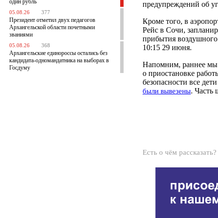
один рубль
предупреждений об уг
05.08.26
377
Президент отметил двух педагогов
Кроме того, в аэропо
Архангельской области почетными
Рейс в Сочи, запланир
званиями
прибытия воздушного 
05.08.26
368
10:15 29 июня.
Архангельские единороссы остались без
кандидата-одномандатника на выборах в
Напомним, раннее мы 
Госдуму
о приостановке работ
безопасности все дети
. Часть
были вывезены
Есть о чём рассказать