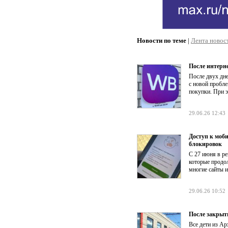
Новости по теме
|
Лента новос
После интерн
После двух дн
с новой пробле
покупки. При э
29.06.26 12:43
Доступ к моби
блокировок
С 27 июня в ре
которые продол
многие сайты и
29.06.26 10:52
После закрыт
Все дети из Ар