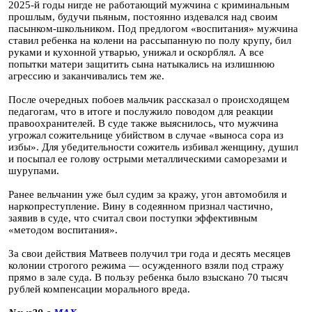
2025-й годы нигде не работающий мужчина с криминальным
прошлым, будучи пьяным, постоянно издевался над своим
пасынком-школьником. Под предлогом «воспитания» мужчина
ставил ребенка на колени на рассыпанную по полу крупу, бил
руками и кухонной утварью, унижал и оскорблял. А все
попытки матери защитить сына натыкались на излишнюю
агрессию и заканчивались тем же.
После очередных побоев мальчик рассказал о происходящем
педагогам, что в итоге и послужило поводом для реакции
правоохранителей. В суде также выяснилось, что мужчина
угрожал сожительнице убийством в случае «выноса сора из
избы». Для убедительности сожитель избивал женщину, душил
и посыпал ее голову острыми металлическими саморезами и
шурупами.
Ранее вельчанин уже был судим за кражу, угон автомобиля и
наркопреступление. Вину в содеянном признал частично,
заявив в суде, что считал свои поступки эффективным
«методом воспитания».
За свои действия Матвеев получил три года и десять месяцев
колонии строгого режима — осужденного взяли под стражу
прямо в зале суда. В пользу ребенка было взыскано 70 тысяч
рублей компенсации морального вреда.