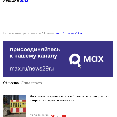
News29 в
MAX
1
0
Есть о чём рассказать? Пиши:
info@news29.ru
Общество
|
Лента новостей
Дорожные «стройки века» в Архангельске уперлись в
«кирпич» и заросли лопухами
05.08.26 16:56
629
1