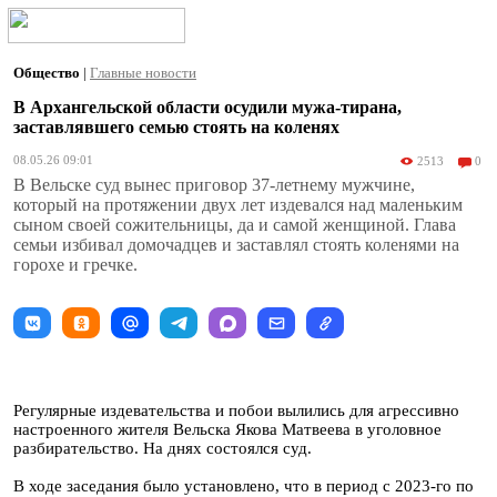
Общество
|
Главные новости
В Архангельской области осудили мужа-тирана,
заставлявшего семью стоять на коленях
08.05.26 09:01
2513
0
В Вельске суд вынес приговор 37-летнему мужчине,
который на протяжении двух лет издевался над маленьким
сыном своей сожительницы, да и самой женщиной. Глава
семьи избивал домочадцев и заставлял стоять коленями на
горохе и гречке.
Регулярные издевательства и побои вылились для агрессивно
настроенного жителя Вельска Якова Матвеева в уголовное
разбирательство. На днях состоялся суд.
В ходе заседания было установлено, что в период с 2023-го по