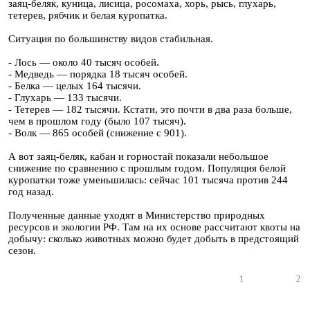
заяц-беляк, куница, лисица, росомаха, хорь, рысь, глухарь,
тетерев, рябчик и белая куропатка.
Ситуация по большинству видов стабильная.
- Лось — около 40 тысяч особей.
- Медведь — порядка 18 тысяч особей.
- Белка — целых 164 тысячи.
- Глухарь — 133 тысячи.
- Тетерев — 182 тысячи. Кстати, это почти в два раза больше,
чем в прошлом году (было 107 тысяч).
- Волк — 865 особей (снижение с 901).
А вот заяц-беляк, кабан и горностай показали небольшое
снижение по сравнению с прошлым годом. Популяция белой
куропатки тоже уменьшилась: сейчас 101 тысяча против 244
год назад.
Полученные данные уходят в Министерство природных
ресурсов и экологии РФ. Там на их основе рассчитают квоты на
добычу: сколько животных можно будет добыть в предстоящий
сезон.
1
2