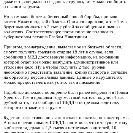
даже есть специально созданные группы, где можно сообщить
о пьяном за рулем.
Но возможно более действенный способ борьбы, приняли
власти Нижегородской области. Они анонсировали, что с 1 мая
будут выплачивать по 2 тыс. рублей за сообщения о пьяных
водителях. Соответствующее постановление подписано
губернатором региона Глебом Никитиным.
При этом, вознаграждение, выделяемое из бюджета области,
смогут получить граждане старше 18 лет в случае, если
сообщили в МВД достоверную информацию, на основании
которой будет возможно возбудить административное или
уголовное дело. Ну а чтобы получить 2 тыс. рублей,
необходимо представить заявление, копию паспорта и согласие
на обработку персональных данных. Данные о нарушителях
можно предоставлять как устно, так и письменно.
Подобные денежное поощрение были ранее введены и в Новом
Уренгое. Там в прошлом году местный житель получил 4 тыс.
рублей за то, что сообщил в ГИБДД о нетрезвом водителе,
которого он заметил за рулем.
Будет ли эффективна новая «платная» практика, покажет время.
А пока в региональном ГИБДД напомнили, что в текущем году
в области задержаны 1,5 тысячи нетрезвых водителей, 10
процентов из которых совершили данное правонарушение