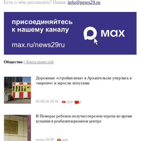
Есть о чём рассказать? Пиши:
info@news29.ru
Общество
|
Лента новостей
Дорожные «стройки века» в Архангельске уперлись в
«кирпич» и заросли лопухами
05.08.26 16:56
629
1
В Поморье ребенок получил перелом черепа во время
купания в реабилитационном центре
вчера 10:28
449