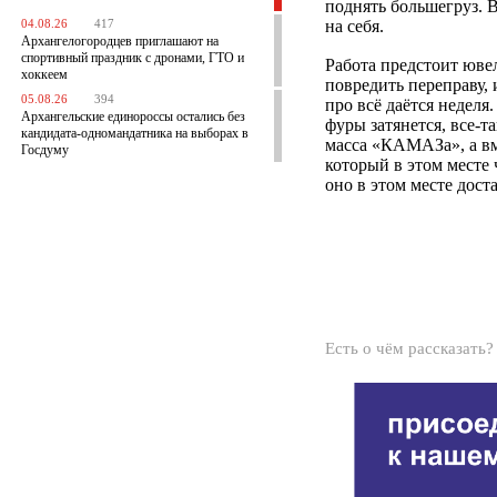
поднять большегруз. 
на себя.
04.08.26
417
Архангелогородцев приглашают на
спортивный праздник с дронами, ГТО и
Работа предстоит юве
хоккеем
повредить переправу,
05.08.26
394
про всё даётся неделя
Архангельские единороссы остались без
фуры затянется, все-т
кандидата-одномандатника на выборах в
масса «КАМАЗа», а вме
Госдуму
который в этом месте 
оно в этом месте дост
Есть о чём рассказать