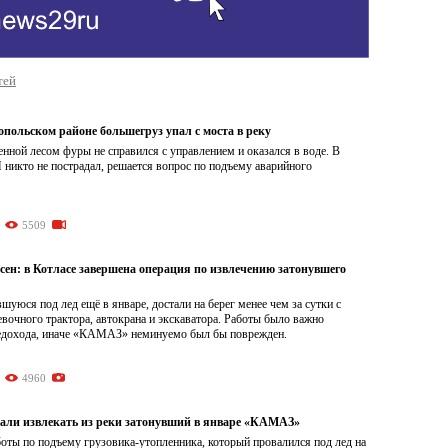
тей
опольском районе большегруз упал с моста в реку
нной лесом фуры не справился с управлением и оказался в воде. В
 никто не пострадал, решается вопрос по подъему аварийного
5509
ен: в Котласе завершена операция по извлечению затонувшего
шуюся под лед ещё в январе, достали на берег менее чем за сутки с
очного трактора, автокрана и экскаватора. Работы было важно
ледохода, иначе «КАМАЗ» неминуемо был бы поврежден.
4960
чали извлекать из реки затонувший в январе «КАМАЗ»
оты по подъему грузовика-утопленника, который провалился под лед на