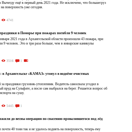
з Вычегду ещё в первый день 2021 года. Не исключено, что большегруз
 на поверхность уже сегодня.
4741
 праздники в Поморье при пожарах погибли 9 человек
января 2021 года в Архангельской области произошли 43 пожара, при
и 9 человек. Это в три раза больше, чем в январские каникулы
.
3516
1
: в Архангельске «КАМАЗ» утонул в водоёме очистных
 за праздники грузовик-утопленник. Водитель самосвала угодил в
й пруд на Сульфате, а после сам выбрался на берег. Решается вопрос об
нспорта на сушу.
5445
1
ложили до весны операцию по спасению провалившегося под лёд
 почти 40 тонн так и не удалось поднять на поверхность, теперь ему