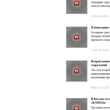
переправе чере
смогут извлечь
01.04.21 10:53
В новогодние
За первые дни 
которых погибл
прошлого года
11.01.21 10:10
Второй пошёл
сооружений
Это уже второй
канализационны
извлечении тра
09.01.21 12:53
В Котласе от
«КАМАЗа»
Грузовик весом