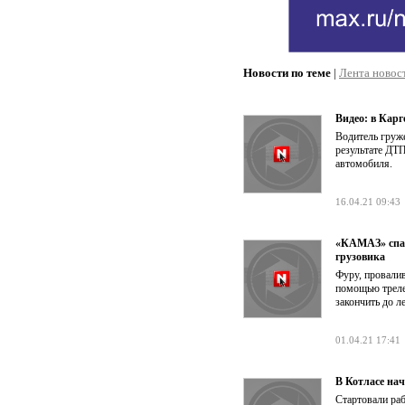
Новости по теме
|
Лента новос
Видео: в Карг
Водитель груже
результате ДТП
автомобиля.
16.04.21 09:43
«КАМАЗ» спас
грузовика
Фуру, провалив
помощью трелев
закончить до 
01.04.21 17:41
В Котласе на
Стартовали раб