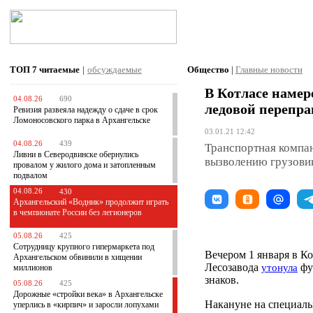
ТОП 7
читаемые
|
обсуждаемые
Общество
|
Главные новости
В Котласе намер
04.08.26
690
ледовой перепра
Ревизия развеяла надежду о сдаче в срок
Ломоносовского парка в Архангельске
03.01.21 12:42
04.08.26
439
Транспортная компан
Ливни в Северодвинске обернулись
вызволению грузовик
провалом у жилого дома и затопленным
подвалом
04.08.26
430
Архангельский «Водник» продолжит играть
в чемпионате России без легионеров
05.08.26
425
Сотрудницу крупного гипермаркета под
Вечером 1 января в Ко
Архангельском обвинили в хищении
Лесозавода
фу
утонула
миллионов
знаков.
05.08.26
425
Дорожные «стройки века» в Архангельске
Накануне на специал
уперлись в «кирпич» и заросли лопухами