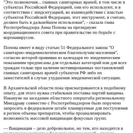
"Это полномочия... главных санитарных врачей, в том числе в
субъектах Российской Федерацией, они его используют, и в
соответствии с эпидситуацией, во взаимодействии с властью
субъектов Российской Федерации, этот инструмент, я считаю,
должен быть в дальнейшем использован", - сказала глава
Роспотребнадзора Анна Попова на президиуме
координационного совета при правительстве по борьбе с
коронавирусом.
Попова имеет в виду статью 51 Федерального закона "О
санитарно-эпидемиологическом благополучии населения",
согласно которой прививки из календаря по эпидемическим
показаниям предписаны для отдельных категорий или для всех
граждан только при наличии мотивированных постановлений
главных санитарных врачей субъектов РФ либо их
заместителей в случае ухудшения эпидемической ситуации.
В Архангельской области пока присматриваются к подобному
опыту, для этого нужна стабильная поставка партий вакцины.
Накануне на заседании областного оперштаба региональному
Минздраву совместно с Роспотребнадзором было поручено
запросить в федеральном штабе планируемые для поступления
в регион объемы препаратов, чтобы проанализировать
возможность массовой вакцинации фокусных групп.
— Вакцинация – дело добровольное, но тем, кто находится в