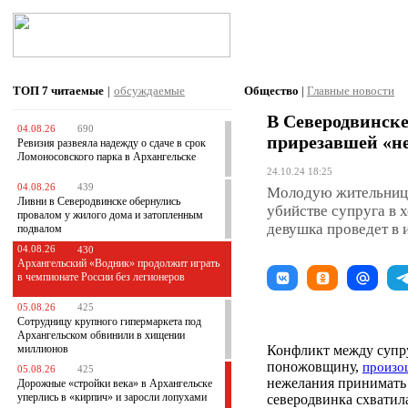
ТОП 7
читаемые
|
обсуждаемые
Общество
|
Главные новости
В Северодвинске
04.08.26
690
прирезавшей «н
Ревизия развеяла надежду о сдаче в срок
Ломоносовского парка в Архангельске
24.10.24 18:25
04.08.26
439
Молодую жительницу
Ливни в Северодвинске обернулись
убийстве супруга в 
провалом у жилого дома и затопленным
девушка проведет в 
подвалом
04.08.26
430
Архангельский «Водник» продолжит играть
в чемпионате России без легионеров
05.08.26
425
Сотрудницу крупного гипермаркета под
Архангельском обвинили в хищении
миллионов
Конфликт между супр
поножовщину,
произо
05.08.26
425
нежелания принимать 
Дорожные «стройки века» в Архангельске
уперлись в «кирпич» и заросли лопухами
северодвинка схватил