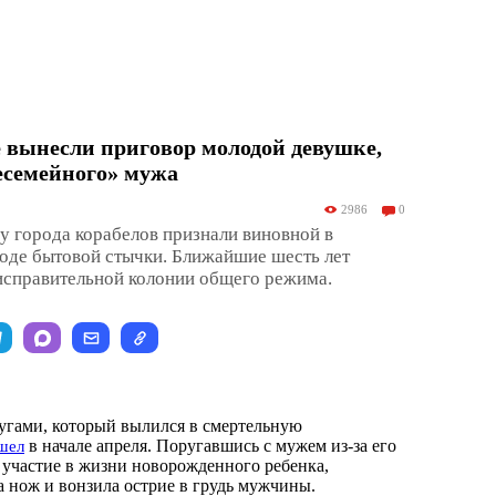
 вынесли приговор молодой девушке,
есемейного» мужа
2986
0
 города корабелов признали виновной в
ходе бытовой стычки. Ближайшие шесть лет
исправительной колонии общего режима.
угами, который вылился в смертельную
в начале апреля. Поругавшись с мужем из-за его
шел
участие в жизни новорожденного ребенка,
а нож и вонзила острие в грудь мужчины.