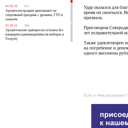
04.08.26
417
Удар оказался для бл
Архангелогородцев приглашают на
время он скончался. 
спортивный праздник с дронами, ГТО и
признала.
хоккеем
05.08.26
394
Приговором Северодви
Архангельские единороссы остались без
лет исправительной к
кандидата-одномандатника на выборах в
Госдуму
Также удовлетворен и
на погребение и дене
одного миллиона рубл
Есть о чём рассказать