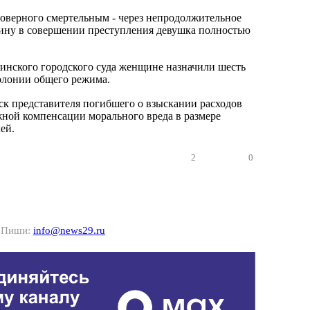
аговерного смертельным - через непродолжительное
Вину в совершении преступления девушка полностью
нского городского суда женщине назначили шесть
олонии общего режима.
ск представителя погибшего о взыскании расходов
жной компенсации морального вреда в размере
ей.
2
0
? Пиши:
info@news29.ru