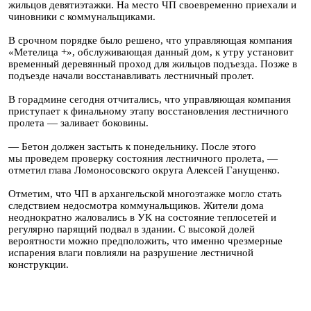
жильцов девятиэтажки. На место ЧП своевременно приехали и
чиновники с коммунальщиками.
В срочном порядке было решено, что управляющая компания
«Метелица +», обслуживающая данный дом, к утру установит
временный деревянный проход для жильцов подъезда. Позже в
подъезде начали восстанавливать лестничный пролет.
В горадмине сегодня отчитались, что управляющая компания
приступает к финальному этапу восстановления лестничного
пролета — заливает боковины.
— Бетон должен застыть к понедельнику. После этого
мы проведем проверку состояния лестничного пролета, —
отметил глава Ломоносовского округа Алексей Ганущенко.
Отметим, что ЧП в архангельской многоэтажке могло стать
следствием недосмотра коммунальщиков. Жители дома
неоднократно жаловались в УК на состояние теплосетей и
регулярно парящий подвал в здании. С высокой долей
вероятности можно предположить, что именно чрезмерные
испарения влаги повлияли на разрушение лестничной
конструкции.