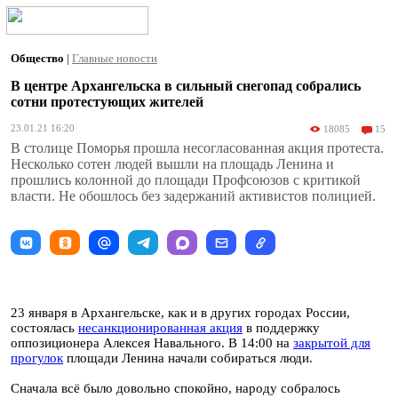
Общество
|
Главные новости
В центре Архангельска в сильный снегопад собрались
сотни протестующих жителей
23.01.21 16:20
18085
15
В столице Поморья прошла несогласованная акция протеста.
Несколько сотен людей вышли на площадь Ленина и
прошлись колонной до площади Профсоюзов с критикой
власти. Не обошлось без задержаний активистов полицией.
23 января в Архангельске, как и в других городах России,
состоялась
несанкционированная акция
в поддержку
оппозиционера Алексея Навального. В 14:00 на
закрытой для
прогулок
площади Ленина начали собираться люди.
Сначала всё было довольно спокойно, народу собралось