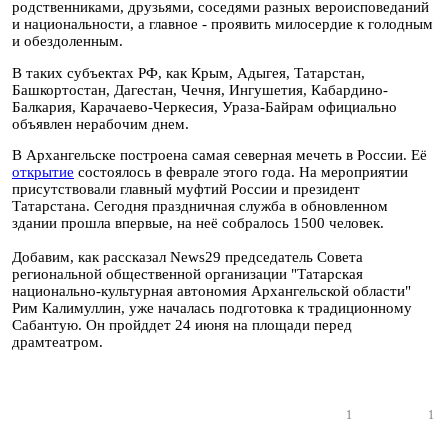
родственниками, друзьями, соседями разных вероисповеданий
и национальности, а главное - проявить милосердие к голодным
и обездоленным.
В таких субъектах РФ, как Крым, Адыгея, Татарстан,
Башкортостан, Дагестан, Чечня, Ингушетия, Кабардино-
Балкария, Карачаево-Черкесия, Ураза-Байрам официально
объявлен нерабочим днем.
В Архангельске построена самая северная мечеть в России. Её
открытие
состоялось в феврале этого года. На мероприятии
присутствовали
главный муфтий России и президент
Татарстана.
Сегодня п
раздничная служба в обновленном
здании прошла впервые, на неё собралось 1500 человек.
Добавим, как рассказал News29 председатель Совета
региональной общественной организации "Татарская
национально-культурная автономия Архангельской области"
Рим Калимуллин, уже началась подготовка к традиционному
Сабантую. Он пройддет 24 июня на площади перед
драмтеатром.
1
1