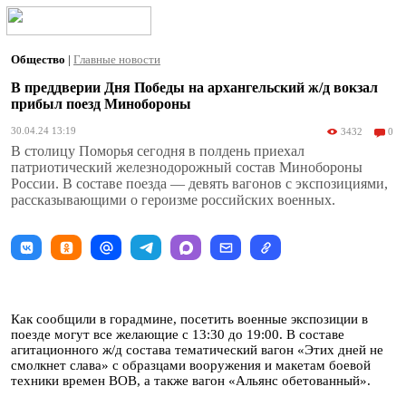
Общество
|
Главные новости
В преддверии Дня Победы на архангельский ж/д вокзал
прибыл поезд Минобороны
30.04.24 13:19
3432
0
В столицу Поморья сегодня в полдень приехал
патриотический железнодорожный состав Минобороны
России. В составе поезда — девять вагонов с экспозициями,
рассказывающими о героизме российских военных.
Как сообщили в горадмине, посетить военные экспозиции в
поезде могут все желающие с 13:30 до 19:00. В составе
агитационного ж/д состава тематический вагон «Этих дней не
смолкнет слава» с образцами вооружения и макетам боевой
техники времен ВОВ, а также вагон «Альянс обетованный».