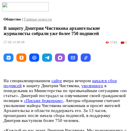
Общество
|
Главные новости
В защиту Дмитрия Чистякова архангельские
журналисты собрали уже более 750 подписей
27.08.14 08:48
5749
0
На специализированном
сайте
вчера вечером
начался сбор
подписей
в защиту Дмитрия Чистякова,
уволенного
в
понедельник из Министерства по чрезвычайным ситуациям «по
статье». Дмитрий пострадал за озвучивание своей гражданской
позиции в
«Письме беженцам»
. Авторы обращения считают
увольнение майора Чистякова незаконным и просят жителей
Архангельска и области поддержать его. За 13 часов,
прошедших после начала сбора подписей, в поддержку
Дмитрия выступили более 750 человек.
«Каждый из нас знает Дмитрия Чистякова. Мы познакомились с