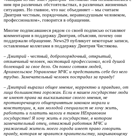
ним при различных обстоятельствах, в различных жизненных
ситуациях. Но главное, что нас объединяет – мы считаем
Дмитрия честным, порядочным, неравнодушным человеком,
профессионалом», говорится в обращении.
Многие подписавшиеся рядом со своей подписью оставляют
комментарии в поддержку Дмитрия, объясняя, почему они
поддержали обращение. News29 публикует некоторые записи,
оставленные коллегами в поддержку Дмитрия Чистякова.
– Дмитрий - честный, добропорядочный, открытый,
отзывчивый человек, настоящий профессионал, всей душой
болеющий за свое дело. Он помог сотням людей,
Архангельское Управление МЧС и представить себе без него
трудно. Замечательный человек пострадал за правду!
– Дмитрий выразил общее мнение, корректно и правдиво, от
лица большинства горожан. Если в нашем государстве люди
не имеют права на высказывание своего мнения, не
противоречащего общепринятым законам морали и
конституции, я, как молодой специалист не хочу жить,
работать и платить налоги в таком НЕправовом
государстве! Я хочу жить в государстве, в котором
замечательный отец, отважный работник МЧС и
уважаемый житель моего города имеет право говорить
правду, которая не нравится правительству, закрывающему