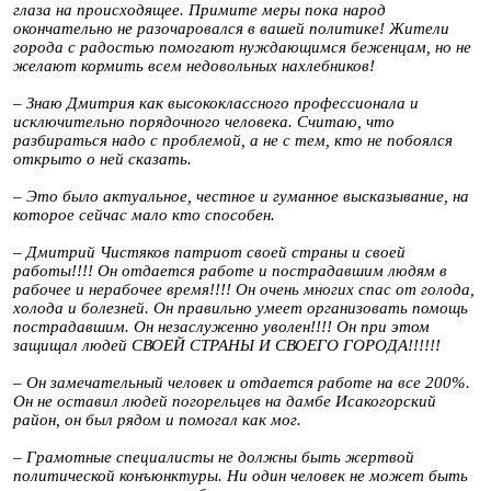
глаза на происходящее. Примите меры пока народ
окончательно не разочаровался в вашей политике! Жители
города с радостью помогают нуждающимся беженцам, но не
желают кормить всем недовольных нахлебников!
– Знаю Дмитрия как высококлассного профессионала и
исключительно порядочного человека. Считаю, что
разбираться надо с проблемой, а не с тем, кто не побоялся
открыто о ней сказать.
– Это было актуальное, честное и гуманное высказывание, на
которое сейчас мало кто способен.
– Дмитрий Чистяков патриот своей страны и своей
работы!!!! Он отдается работе и пострадавшим людям в
рабочее и нерабочее время!!!! Он очень многих спас от голода,
холода и болезней. Он правильно умеет организовать помощь
пострадавшим. Он незаслуженно уволен!!!! Он при этом
защищал людей СВОЕЙ СТРАНЫ И СВОЕГО ГОРОДА!!!!!!
– Он замечательный человек и отдается работе на все 200%.
Он не оставил людей погорельцев на дамбе Исакогорский
район, он был рядом и помогал как мог.
– Грамотные специалисты не должны быть жертвой
политической конъюнктуры. Ни один человек не может быть