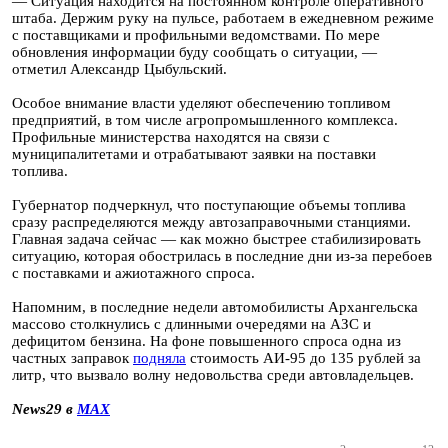
— Ситуация находится на постоянном контроле оперативного
штаба. Держим руку на пульсе, работаем в ежедневном режиме
с поставщиками и профильными ведомствами. По мере
обновления информации буду сообщать о ситуации, —
отметил Александр Цыбульский.
Особое внимание власти уделяют обеспечению топливом
предприятий, в том числе агропромышленного комплекса.
Профильные министерства находятся на связи с
муниципалитетами и отрабатывают заявки на поставки
топлива.
Губернатор подчеркнул, что поступающие объемы топлива
сразу распределяются между автозаправочными станциями.
Главная задача сейчас — как можно быстрее стабилизировать
ситуацию, которая обострилась в последние дни из-за перебоев
с поставками и ажиотажного спроса.
Напомним, в последние недели автомобилисты Архангельска
массово столкнулись с длинными очередями на АЗС и
дефицитом бензина. На фоне повышенного спроса одна из
частных заправок
подняла
стоимость АИ-95 до 135 рублей за
литр, что вызвало волну недовольства среди автовладельцев.
News29 в
MAX