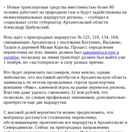
– Новые транспортные средства вместимостью более 80
человек работают на природном газе и будут задействованы на
межмуниципальных маршрутах региона, – сообщил в
социальных сетях губернатор Архангельской области
Александр Цыбульский.
Речь идет о пригородных маршрутах № 125, 110, 134, 104,
связывающих Архангельск с посёлками Катунино, Васьково,
Талаги и деревней Малые Карелы. Процесс определения
перевозчика на этих линиях должен был
завершиться еще в
октябре
, поскольку на линии транспорт должен был выйти уже
1 ноября, но «застопорился» в силу разных причин.
Кто будет перевозить пассажиров, пока неясно, однако
любопытно, что поставкой автобусов в Архангельскую область
занималась по итогам проведенных торгов транспортная
компания «Рико», ключевой игрок на рынке перевозок региона.
Властям даже удалось сэкономить 32 млн рублей, что
позволило, по словам профильных чиновников, дополнительно
приобрести еще две маршрутки.
С высокой долей вероятности можно предположить, что
контракты достанутся столичному перевозчику,
обслуживающему практически все маршруты в Архангельске и
Северодвинске. Сейчас на пригородных направлениях