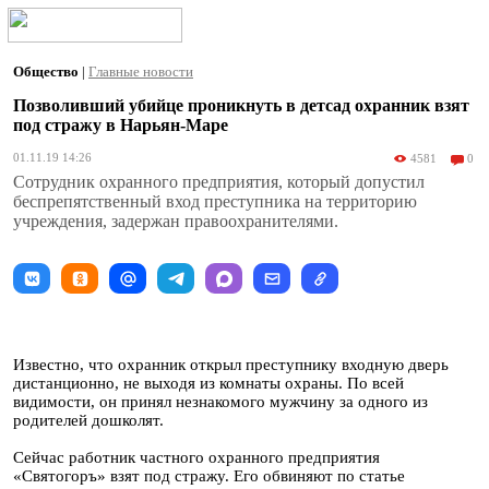
Общество
|
Главные новости
Позволивший убийце проникнуть в детсад охранник взят
под стражу в Нарьян-Маре
01.11.19 14:26
4581
0
Сотрудник охранного предприятия, который допустил
беспрепятственный вход преступника на территорию
учреждения, задержан правоохранителями.
Известно, что охранник открыл преступнику входную дверь
дистанционно, не выходя из комнаты охраны. По всей
видимости, он принял незнакомого мужчину за одного из
родителей дошколят.
Сейчас работник частного охранного предприятия
«Святогоръ» взят под стражу. Его обвиняют по статье