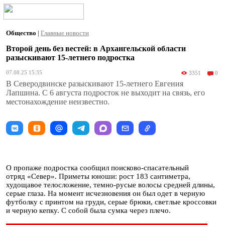
Общество
|
Главные новости
Второй день без вестей: в Архангельской области
разыскивают 15-летнего подростка
07.08.25 15:35
3351
0
В Северодвинске разыскивают 15-летнего Евгения
Лапшина. С 6 августа подросток не выходит на связь, его
местонахождение неизвестно.
О пропаже подростка сообщил поисково-спасательный
отряд «Север». Приметы юноши: рост 183 сантиметра,
худощавое телосложение, темно-русые волосы средней длины,
серые глаза. На момент исчезновения он был одет в черную
футболку с принтом на груди, серые брюки, светлые кроссовки
и черную кепку. С собой была сумка через плечо.