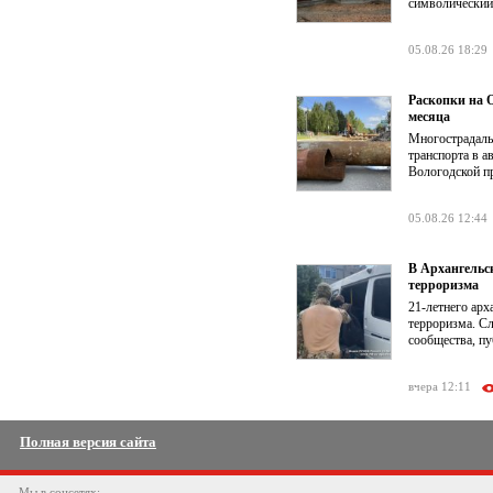
символический
05.08.26 18:29
Раскопки на О
месяца
Многострадаль
транспорта в а
Вологодской п
05.08.26 12:44
В Архангельс
терроризма
21-летнего ар
терроризма. Сл
сообщества, п
вчера 12:11
Полная версия сайта
Мы в соцсетях: