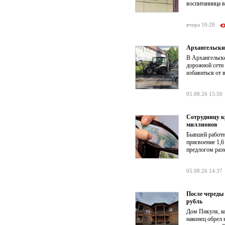
воспитанница в
вчера 10:28
Архангельски
В Архангельск
дорожной сети
избавиться от 
05.08.26 15:50
Сотрудницу к
миллионов
Бывшей работни
присвоение 1,6
предлогом раз
05.08.26 14:37
После череды
рубль
Дом Пикуля, ко
наконец обрел 