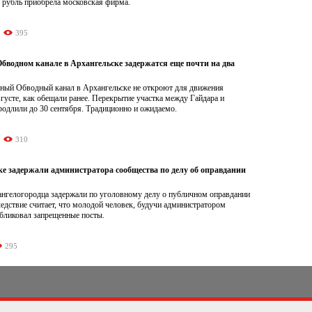
 рубль приобрела московская фирма.
395
бводном канале в Архангельске задержатся еще почти на два
ный Обводный канал в Архангельске не откроют для движения
вгусте, как обещали ранее. Перекрытие участка между Гайдара и
родлили до 30 сентября. Традиционно и ожидаемо.
310
ке задержали администратора сообщества по делу об оправдании
хангелогородца задержали по уголовному делу о публичном оправдании
едствие считает, что молодой человек, будучи администратором
убликовал запрещенные посты.
295