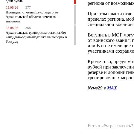
один рубль
региона от возможных
05.08.26
377
Президент отметил двух педагогов
При этом власти отде
Архангельской области почетными
пределах региона, моб
званиями
специальной военной 
05.08.26
368
Архангельские единороссы остались без
Вступить в МОГ могут
кандидата-одномандатника на выборах в
от воинского звания, 
Госдуму
или В и не имеющие с
участниками сохраняют
Кроме того, предусмо
рублей при заключени
резерве и дополнитель
тренировочных мероп
News29 в
MAX
Есть о чём рассказать