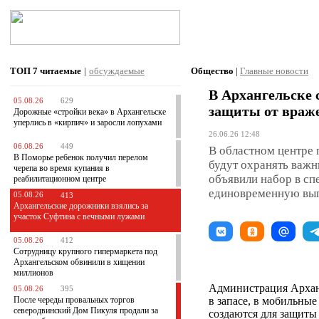
ТОП 7
читаемые
|
обсуждаемые
Общество
|
Главные новости
В Архангельске 
05.08.26
629
защиты от враж
Дорожные «стройки века» в Архангельске
уперлись в «кирпич» и заросли лопухами
26.06.26 12:48
06.08.26
449
В областном центре 
В Поморье ребенок получил перелом
будут охранять важн
черепа во время купания в
объявили набор в с
реабилитационном центре
единовременную выпл
05.08.26
413
Архангельские дорожники взялись за
участок Суфтина с вечными лужами
05.08.26
412
Сотрудницу крупного гипермаркета под
Архангельском обвинили в хищении
миллионов
Администрация Архан
05.08.26
395
После череды провальных торгов
в запасе, в мобильны
северодвинский Дом Пикуля продали за
создаются для защиты