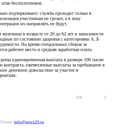
 атак беспилотников.
льно подчеркивают: служба проходит только в
илизация участникам не грозит, а в зону
операции их направлять не будут.
 мужчины в возрасте от 20 до 62 лет в зависимости
годные по состоянию здоровья с категориями А, Б
удимости. На время специальных сборов за
ся рабочее место и средняя заработная плата.
трены единовременная выплата в размере 100 тысяч
и контракта, ежемесячные выплаты за пребывание в
ное денежное довольствие за участие в
риятиях.
558
2
? Пиши:
info@news29.ru