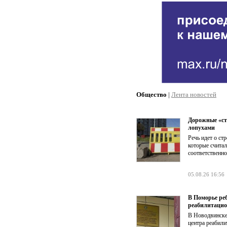
Общество
|
Лента новостей
Дорожные «ст
лопухами
Речь идет о ст
которые счита
соответственно
05.08.26 16:56
В Поморье ре
реабилитацио
В Новодвинске
центра реабил