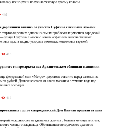
ыпала у нее из рук и получила тяжелую травму головы.
449
е дорожники взялись за участок Суфтина с вечными лужами
е стартовал ремонт одного из самых проблемных участков городской
 — улицы Суфтина. Вместе с новым асфальтом власти обещают
вечных луж, а заодно ускорить демонтаж незаконных гаражей.
413
рупного гипермаркета под Архангельском обвинили в хищении
це федеральной сети «Метро» предстоит ответить перед законом за
 млн рублей. Деньги исчезали из кассы магазина в течение года под
менных операций.
412
 провальных торгов северодвинский Дом Пикуля продали за один
торый несколько лет не удавалось скинуть с баланса муниципалитета,
нового частного владельца. Обветшавшее историческое здание за