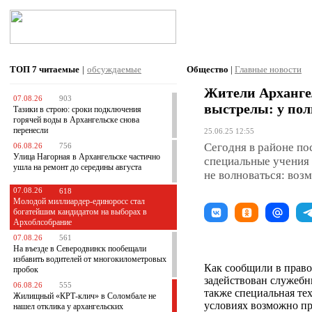
ТОП 7
читаемые
|
обсуждаемые
Общество
|
Главные новости
Жители Арханге
07.08.26
903
выстрелы: у пол
Тазики в строю: сроки подключения
горячей воды в Архангельске снова
перенесли
25.06.25 12:55
Сегодня в районе по
06.08.26
756
Улица Нагорная в Архангельске частично
специальные учения 
ушла на ремонт до середины августа
не волноваться: воз
07.08.26
618
Молодой миллиардер-единоросс стал
богатейшим кандидатом на выборах в
Архоблсобрание
07.08.26
561
На въезде в Северодвинск пообещали
избавить водителей от многокилометровых
Как сообщили в право
пробок
задействован служебн
06.08.26
555
также специальная те
Жилищный «КРТ-клич» в Соломбале не
условиях возможно п
нашел отклика у архангельских