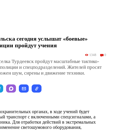
льска сегодня услышат «боевые»
иции пройдут учения
1348
0
селка Турдеевск пройдут масштабные тактико-
полиции и спецподразделений. Жителей просят
можен шум, сирены и движение техники.
охранительных органах, в ходе учений будет
ый транспорт с включенными спецсигналами, а
хника. Для отработки действий в экстремальных
рименение светошумового оборудования,