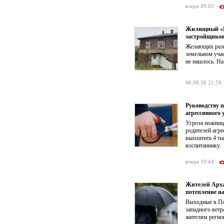
вчера 09:03
Жилищный «КР
застройщико
Желающих разв
земельном учас
не нашлось. На
06.08.26 21:59
Руководству 
агрессивного 
Угроза ножниц
родителей агре
выплатить 4 т
воспитаннику.
вчера 10:44
Жителей Арха
потепление на
Выходные в По
западного ветр
жителям регион