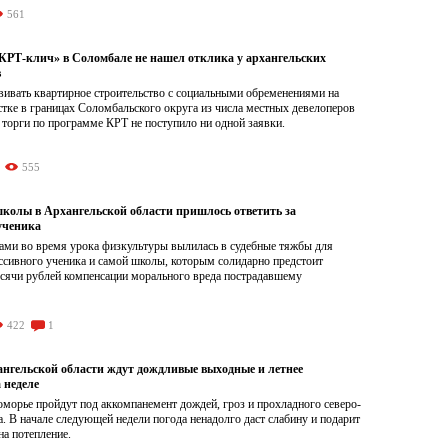
561
Т-клич» в Соломбале не нашел отклика у архангельских
в
ивать квартирное строительство с социальными обременениями на
тке в границах Соломбальского округа из числа местных девелоперов
 торги по программе КРТ не поступило ни одной заявки.
555
школы в Архангельской области пришлось ответить за
ученика
ами во время урока физкультуры вылилась в судебные тяжбы для
ссивного ученика и самой школы, которым солидарно предстоит
ысячи рублей компенсации морального вреда пострадавшему
422
1
нгельской области ждут дождливые выходные и летнее
 неделе
морье пройдут под аккомпанемент дождей, гроз и прохладного северо-
а. В начале следующей недели погода ненадолго даст слабину и подарит
а потепление.