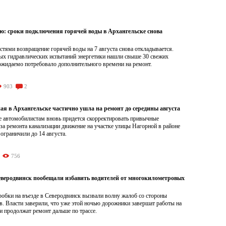
ою: сроки подключения горячей воды в Архангельске снова
тями возвращение горячей воды на 7 августа снова откладывается.
ых гидравлических испытаний энергетики нашли свыше 30 свежих
ожидаемо потребовало дополнительного времени на ремонт.
903
2
ая в Архангельске частично ушла на ремонт до середины августа
е автомобилистам вновь придется скорректировать привычные
а ремонта канализации движение на участке улицы Нагорной в районе
граничили до 14 августа.
756
Северодвинск пообещали избавить водителей от многокилометровых
обки на въезде в Северодвинск вызвали волну жалоб со стороны
. Власти заверили, что уже этой ночью дорожники завершат работы на
и продолжат ремонт дальше по трассе.