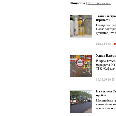
Общество
|
Лента новостей
Тазики в стр
перенесли
Обещанное влас
После повторн
дефектов, что 
вчера 14:32
Улица Нагорн
В Архангельск
маршруты. Из-з
ТРК «Сафари» о
06.08.26 18:35
На въезде в 
пробок
Масштабные пр
автомобилистов
одном участке 