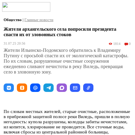
Общество
|
Главные новости
Жители архангельского села попросили президента
спасти их от зловонных стоков
31.07.25 20:56
1814
0
Жители Ильинско-Подомского обратились к Владимиру
Путину с просьбой спасти их от экологической катастрофы.
По их словам, разрушенные очистные сооружения
ежедневно сливают нечистоты в реку Виледь, превращая
село в зловонную зону.
По словам местных жителей, старые очистные, расположенные
в прибрежной защитной полосе реки Виледь, пришли в полную
негодность: купола разрушены, колодцы забиты нечистотами,
ил копится, хлорирование не проводится. Все сточные воды,
включая сбросы из центральной районной больницы,