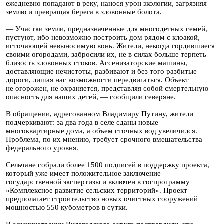
ежедневно попадают в реку, нанося урон экологии, загрязняя
землю и превращая берега в зловонные болота.
— Участки земли, предназначенные для многодетных семей,
пустуют, ибо невозможно построить дом рядом с клоакой,
источающей невыносимую вонь. Жители, некогда гордившиеся
своими огородами, забросили их, не в силах больше терпеть
близость зловонных стоков. Ассенизаторские машины,
доставляющие нечистоты, разбивают и без того разбитые
дороги, лишая нас возможности передвигаться. Объект
не огорожен, не охраняется, представляя собой смертельную
опасность для наших детей, — сообщили северяне.
В обращении, адресованном Владимиру Путину, жители
подчеркивают: за два года в селе сданы новые
многоквартирные дома, а объем сточных вод увеличился.
Проблема, по их мнению, требует срочного вмешательства
федерального уровня.
Сельчане собрали более 1500 подписей в поддержку проекта,
который уже имеет положительное заключение
государственной экспертизы и включен в госпрограмму
«Комплексное развитие сельских территорий». Проект
предполагает строительство новых очистных сооружений
мощностью 550 кубометров в сутки.