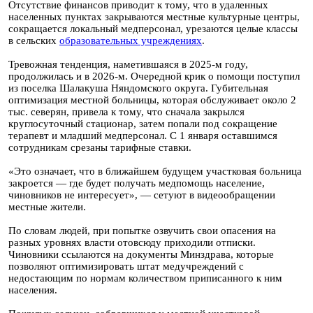
Отсутствие финансов приводит к тому, что в удаленных
населенных пунктах закрываются местные культурные центры,
сокращается локальный медперсонал, урезаются целые классы
в сельских
образовательных учреждениях
.
Тревожная тенденция, наметившаяся в 2025-м году,
продолжилась и в 2026-м. Очередной крик о помощи поступил
из поселка Шалакуша Няндомского округа. Губительная
оптимизация местной больницы, которая обслуживает около 2
тыс. северян, привела к тому, что сначала закрылся
круглосуточный стационар, затем попали под сокращение
терапевт и младший медперсонал. С 1 января оставшимся
сотрудникам срезаны тарифные ставки.
«Это означает, что в ближайшем будущем участковая больница
закроется — где будет получать медпомощь население,
чиновников не интересует», — сетуют в видеообращении
местные жители.
По словам людей, при попытке озвучить свои опасения на
разных уровнях власти отовсюду приходили отписки.
Чиновники ссылаются на документы Минздрава, которые
позволяют оптимизировать штат медучреждений с
недостающим по нормам количеством приписанного к ним
населения.