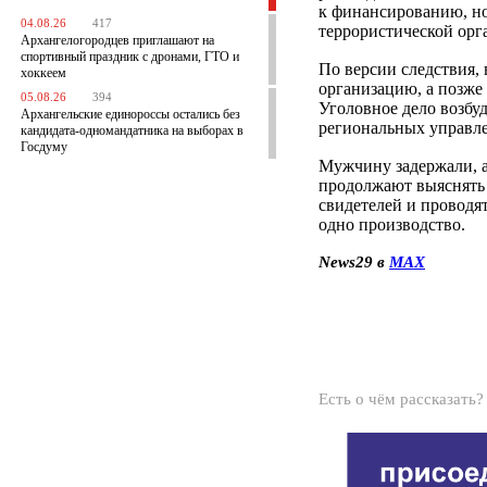
к финансированию, но
04.08.26
417
террористической орг
Архангелогородцев приглашают на
спортивный праздник с дронами, ГТО и
По версии следствия, 
хоккеем
организацию, а позже 
05.08.26
394
Уголовное дело возбу
Архангельские единороссы остались без
региональных управл
кандидата-одномандатника на выборах в
Госдуму
Мужчину задержали, а 
продолжают выяснять 
свидетелей и проводя
одно производство.
News29 в
MAX
Есть о чём рассказать