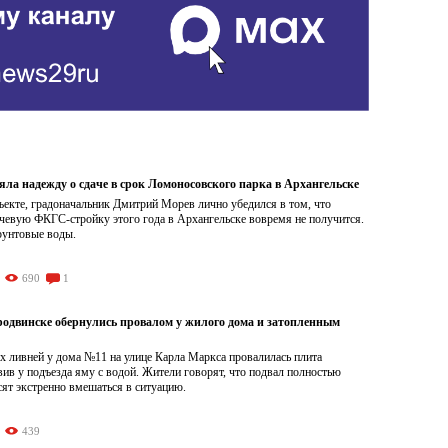
яла надежду о сдаче в срок Ломоносовского парка в Архангельске
ъекте, градоначальник Дмитрий Морев лично убедился в том, что
чевую ФКГС-стройку этого года в Архангельске вовремя не получится.
рунтовые воды.
690
1
родвинске обернулись провалом у жилого дома и затопленным
х ливней у дома №11 на улице Карла Маркса провалилась плита
вив у подъезда яму с водой. Жители говорят, что подвал полностью
сят экстренно вмешаться в ситуацию.
439