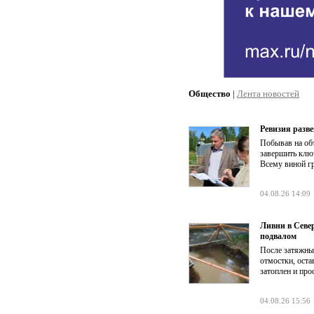
Общество
|
Лента новостей
Ревизия разве
Побывав на об
завершить клю
Всему виной г
04.08.26 14:09
Ливни в Севе
подвалом
После затяжны
отмостки, оста
затоплен и про
04.08.26 15:56