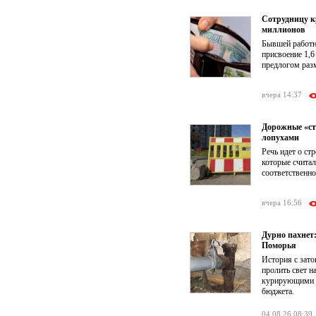
Сотрудницу к
миллионов
Бывшей работни
присвоение 1,6
предлогом раз
вчера 14:37
Дорожные «ст
лопухами
Речь идет о ст
которые счита
соответственно
вчера 16:56
Дурно пахнет
Поморья
История с зат
пролить свет 
курирующими к
бюджета.
04.08.26 08:39