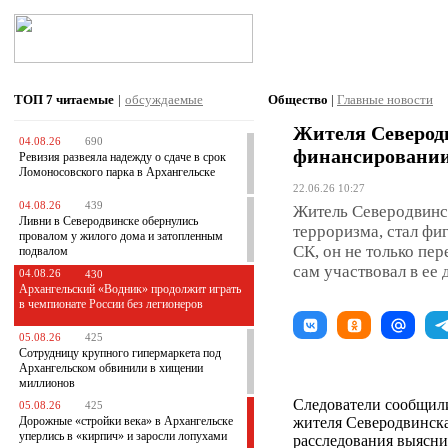
ТОП 7
читаемые
|
обсуждаемые
Общество
|
Главные новости
Жителя Северод
04.08.26
690
финансировании
Ревизия развеяла надежду о сдаче в срок
Ломоносовского парка в Архангельске
22.06.26 10:27
04.08.26
439
Житель Северодвинск
Ливни в Северодвинске обернулись
терроризма, стал фи
провалом у жилого дома и затопленным
СК, он не только пе
подвалом
сам участвовал в ее 
04.08.26
430
Архангельский «Водник» продолжит играть
в чемпионате России без легионеров
05.08.26
425
Сотрудницу крупного гипермаркета под
Архангельском обвинили в хищении
миллионов
Следователи сообщили
05.08.26
425
Дорожные «стройки века» в Архангельске
жителя Северодвинска
уперлись в «кирпич» и заросли лопухами
расследования выясни