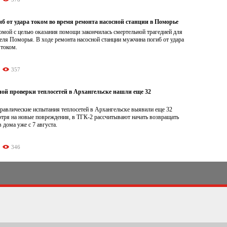
б от удара током во время ремонта насосной станции в Поморье
омой с целью оказания помощи закончилась смертельной трагедией для
еля Поморья. В ходе ремонта насосной станции мужчина погиб от удара
 током.
357
ной проверки теплосетей в Архангельске нашли еще 32
равлические испытания теплосетей в Архангельске выявили еще 32
отря на новые повреждения, в ТГК-2 рассчитывают начать возвращать
 дома уже с 7 августа.
346