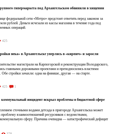
рупного гипермаркета под Архангельском обвинили в хищении
це федеральной сети «Метро» предстоит ответить перед законом за
 млн рублей. Деньги исчезали из кассы магазина в течение года под
менных операций.
425
ройки века» в Архангельске уперлись в «кирпич» и заросли
роительстве магистрали на Карпогорской и реконструкции Володарского,
лись главными дорожными проектами и преподносились властями
. Обе стройки зачахли: одна на финише, другая — на старте.
425
1
: коммунальный инцидент вскрыл проблемы в бюджетной сфере
оплением сточными водами детсада в пригороде Архангельска может
на проблему взаимоотношений ресурсников с ведомствами,
оммунальную сферу. Причина очевидна — катастрофический дефицит
378