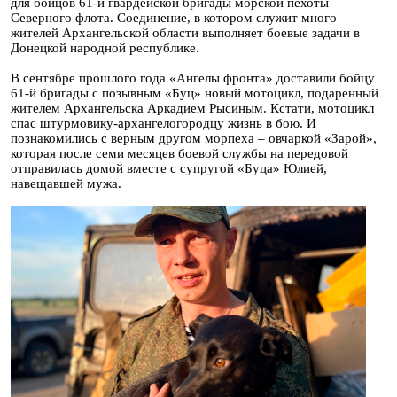
для бойцов 61-й гвардейской бригады морской пехоты
Северного флота. Соединение, в котором служит много
жителей Архангельской области выполняет боевые задачи в
Донецкой народной республике.
В сентябре прошлого года «Ангелы фронта» доставили бойцу
61-й бригады с позывным «Буц» новый мотоцикл, подаренный
жителем Архангельска Аркадием Рысиным. Кстати, мотоцикл
спас штурмовику-архангелогородцу жизнь в бою. И
познакомились с верным другом морпеха – овчаркой «Зарой»,
которая после семи месяцев боевой службы на передовой
отправилась домой вместе с супругой «Буца» Юлией,
навещавшей мужа.