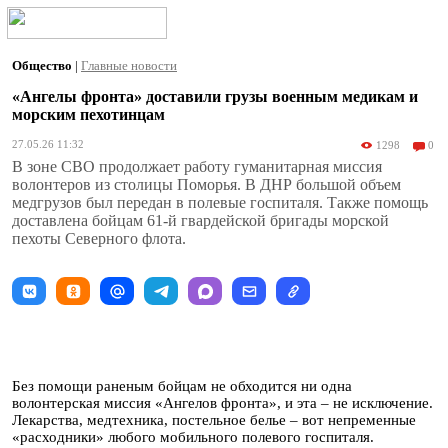
Общество
|
Главные новости
«Ангелы фронта» доставили грузы военным медикам и
морским пехотинцам
27.05.26 11:32
1298
0
В зоне СВО продолжает работу гуманитарная миссия
волонтеров из столицы Поморья. В ДНР большой объем
медгрузов был передан в полевые госпиталя. Также помощь
доставлена бойцам 61-й гвардейской бригады морской
пехоты Северного флота.
Без помощи раненым бойцам не обходится ни одна
волонтерская миссия «Ангелов фронта», и эта – не исключение.
Лекарства, медтехника, постельное белье – вот непременные
«расходники» любого мобильного полевого госпиталя.