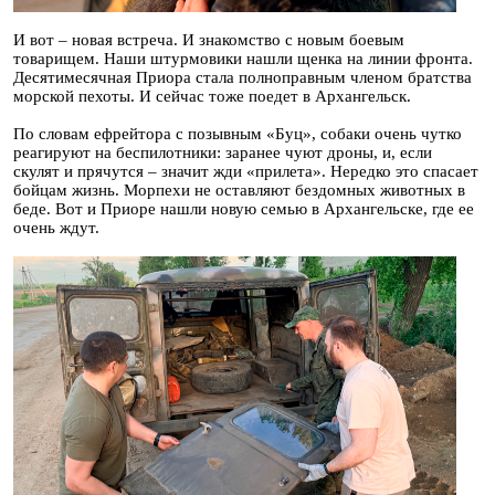
И вот – новая встреча. И знакомство с новым боевым
товарищем. Наши штурмовики нашли щенка на линии фронта.
Десятимесячная Приора стала полноправным членом братства
морской пехоты. И сейчас тоже поедет в Архангельск.
По словам ефрейтора с позывным «Буц», собаки очень чутко
реагируют на беспилотники: заранее чуют дроны, и, если
скулят и прячутся – значит жди «прилета». Нередко это спасает
бойцам жизнь. Морпехи не оставляют бездомных животных в
беде. Вот и Приоре нашли новую семью в Архангельске, где ее
очень ждут.