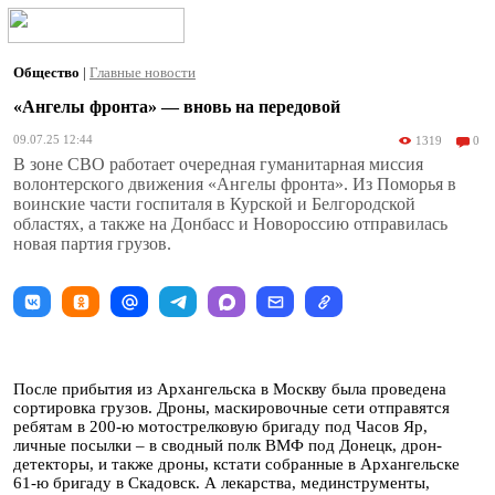
Общество
|
Главные новости
«Ангелы фронта» — вновь на передовой
09.07.25 12:44
1319
0
В зоне СВО работает очередная гуманитарная миссия
волонтерского движения «Ангелы фронта». Из Поморья в
воинские части госпиталя в Курской и Белгородской
областях, а также на Донбасс и Новороссию отправилась
новая партия грузов.
После прибытия из Архангельска в Москву была проведена
сортировка грузов. Дроны, маскировочные сети отправятся
ребятам в 200-ю мотострелковую бригаду под Часов Яр,
личные посылки – в сводный полк ВМФ под Донецк, дрон-
детекторы, и также дроны, кстати собранные в Архангельске
61-ю бригаду в Скадовск. А лекарства, мединструменты,