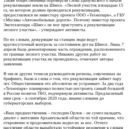
Также общественники опровергли слова Цыбульского о начале
рекультивации земли на Шиесе. «Лесной участок площадью 15
га, на котором должна проводиться рекультивация,
предоставлялся не инвестору проекта ООО «Технопарк», а ГБУ
г.Москвы «Автомобильные дороги». Поэтому инвестор проекта
Экотехнопарк «Шиес» не мог приступить к рекультивации
лесного участка», - утверждают активисты.
По их словам, дежурящие на станции люди ведут
круглосуточный контроль за состоянием дел на Шиесе. Лишь 7
апреля была демонтирована часть ограждения, расположенного
по границе лесного участка. Никаких других работ по
рекультивации участка не проводилось, отмечают авторы
заявления.
В числе других тезисов руководителя региона, озвученных на
брифинге, были и слова о том, что рекультивация займет пару
лет. Общественников это абсолютно не устраивает. За два года
«Технопарк» планировал полностью построить самый большой
в России полигон ТБО, подчеркнули активисты. Предлагаемый
ими срок – к сентябрю 2020 года, иными словами до
губернаторских выборов.
«Ваш предшественник – господин Орлов – не сумел наладить
диалог с жителями Архангельской области по той причине, что
откровенно и продолжительно водил их за нос. Отчего
население области выработало устойчивое недоверие к словам